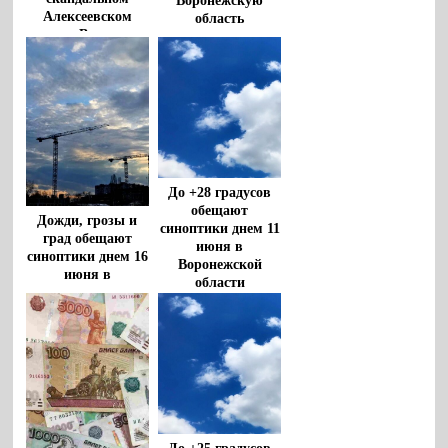
Воронежскую
Алексеевском
область
рынке Воронежа
До +28 градусов
обещают
Дожди, грозы и
синоптики днем 11
град обещают
июня в
синоптики днем 16
Воронежской
июня в
области
Воронежской
области