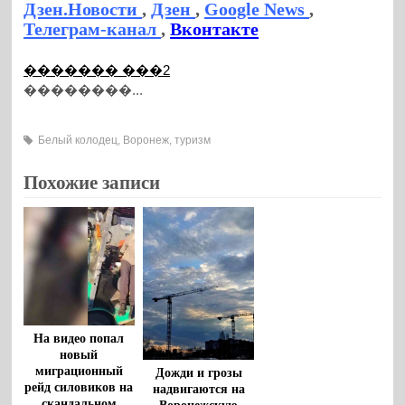
Дзен.Новости
,
Дзен
,
Google News
,
Телеграм-канал
,
Вконтакте
������� ���2
��������...
Белый колодец
,
Воронеж
,
туризм
Похожие записи
На видео попал
новый
миграционный
Дожди и грозы
рейд силовиков на
надвигаются на
скандальном