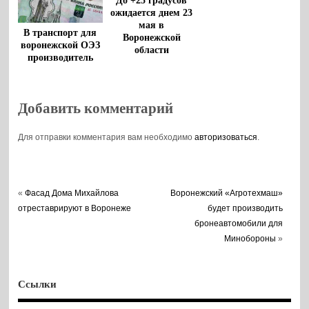
До +25 градусов
ожидается днем 23
мая в
В транспорт для
Воронежской
воронежской ОЭЗ
области
производитель
напитков вложит
8 млрд рублей
Добавить комментарий
Для отправки комментария вам необходимо
авторизоваться
.
«
Фасад Дома Михайлова
Воронежский «Агротехмаш»
отреставрируют в Воронеже
будет производить
бронеавтомобили для
Минобороны
»
Ссылки