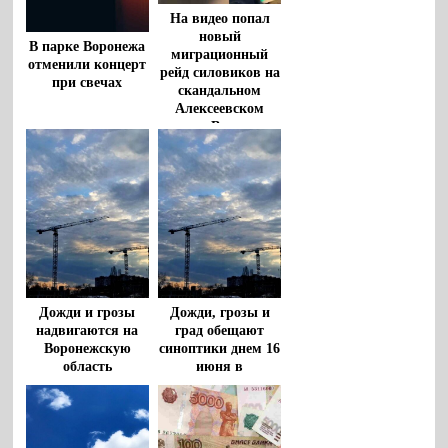
На видео попал
новый
В парке Воронежа
миграционный
отменили концерт
рейд силовиков на
при свечах
скандальном
Алексеевском
рынке Воронежа
Дожди и грозы
Дожди, грозы и
надвигаются на
град обещают
Воронежскую
синоптики днем 16
область
июня в
Воронежской
области