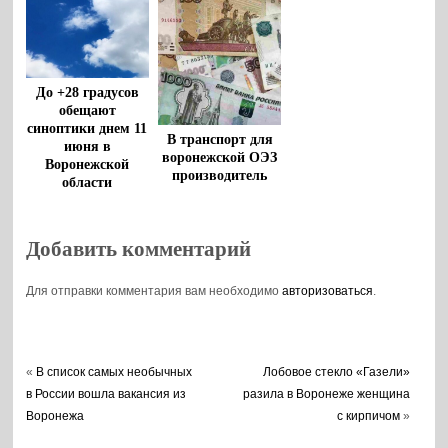
До +28 градусов
обещают
синоптики днем 11
В транспорт для
июня в
воронежской ОЭЗ
Воронежской
производитель
области
напитков вложит
8 млрд рублей
Добавить комментарий
Для отправки комментария вам необходимо
авторизоваться
.
«
В список самых необычных
Лобовое стекло «Газели»
в России вошла вакансия из
разила в Воронеже женщина
Воронежа
с кирпичом
»