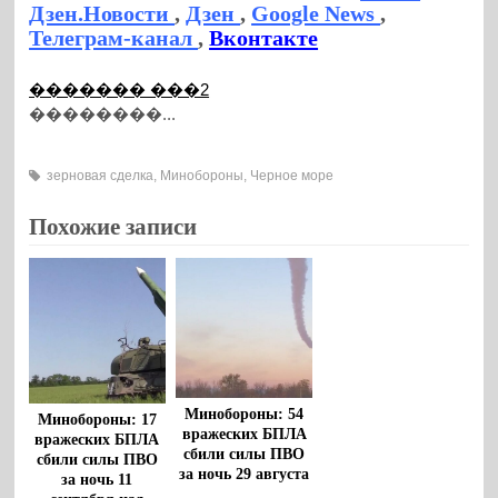
Дзен.Новости
,
Дзен
,
Google News
,
Телеграм-канал
,
Вконтакте
������� ���2
��������...
зерновая сделка
,
Минобороны
,
Черное море
Похожие записи
Минобороны: 54
Минобороны: 17
вражеских БПЛА
вражеских БПЛА
сбили силы ПВО
сбили силы ПВО
за ночь 29 августа
за ночь 11