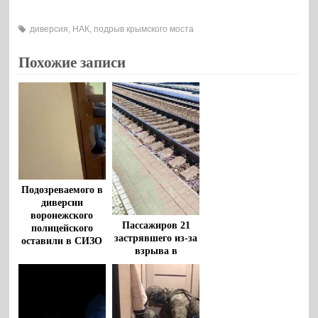
диверсия
,
НАК
,
подрыв крымского моста
Похожие записи
Подозреваемого в
диверсии
воронежского
Пассажиров 21
полицейского
застрявшего из-за
оставили в СИЗО
взрыва в
Воронежской
области поезда
накормят