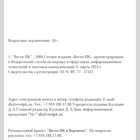
Возрастное ограничение:
16+
.
© "Вести ПК" , 2004.Сетевое издание «Вести ПК» зарегистрировано
в Федеральной службе по надзору в сфере связи, информационных
технологий и массовых коммуникаций 11 марта 2014 г.
Свидетельство о регистрации ЭЛ № ФС 77 - 57147.
Адрес электронной почты и номер телефона редакции: E-mail:
dk@vestipk.ru. Тел.: +7-919-188-17-00.Учредитель издания Калядин
Д. А.Главный редактор Калядин Д. А.Знак информационной
продукции “16+”
dk@vestipk.ru
.
Региональный проект
"Вести ПК в Воронеже"
. По вопросам
рекламы: тел: +7-919-188-17-00.