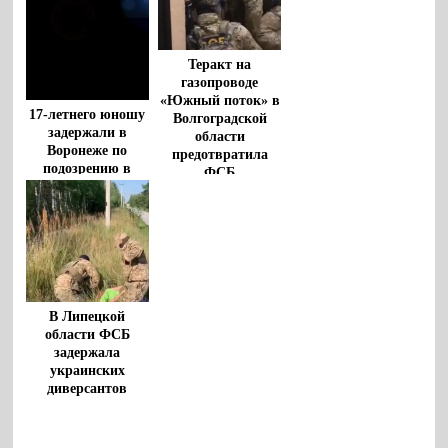
Теракт на
газопроводе
«Южный поток» в
17-летнего юношу
Волгоградской
задержали в
области
Воронеже по
предотвратила
подозрению в
ФСБ
подготовке
диверсии на ж/д
объекте
В Липецкой
области ФСБ
задержала
украинских
диверсантов