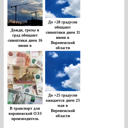
До +28 градусов
обещают
Дожди, грозы и
синоптики днем 11
град обещают
июня в
синоптики днем 16
Воронежской
июня в
области
Воронежской
области
До +25 градусов
ожидается днем 23
мая в
В транспорт для
Воронежской
воронежской ОЭЗ
области
производитель
напитков вложит