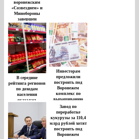
воронежским
«Созвездием» и
Минобороны
завершен
Инвесторам
предложили
В середине
построить под
рейтинга регионов
Воронежем
по доходам
комплекс по
населения
выращиванию
оказалась
индейки
Воронежская
Завод по
область
переработке
кукурузы за 110,4
млрд рублей хотят
построить под
Воронежем