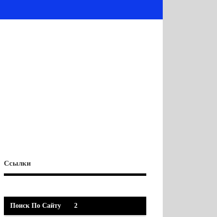
Ссылки
Поиск По Сайту
2