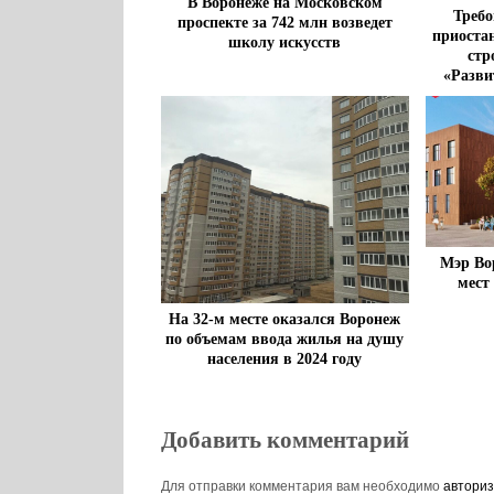
В Воронеже на Московском
Требо
проспекте за 742 млн возведет
приоста
школу искусств
стр
«Разви
Мэр Во
мест
На 32-м месте оказался Воронеж
по объемам ввода жилья на душу
населения в 2024 году
Добавить комментарий
Для отправки комментария вам необходимо
авториз