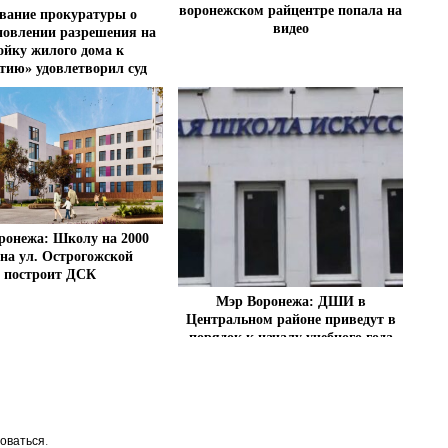
воронежском райцентре попала на
вание прокуратуры о
видео
новлении разрешения на
ойку жилого дома к
тию» удовлетворил суд
ронежа: Школу на 2000
 на ул. Острогожской
построит ДСК
Мэр Воронежа: ДШИ в
Центральном районе приведут в
порядок к началу учебного года
оваться
.