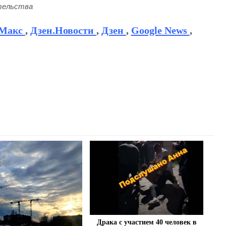
тельства
Макс
,
Дзен.Новости
,
Дзен
,
Google News
,
Драка с участием 40 человек в