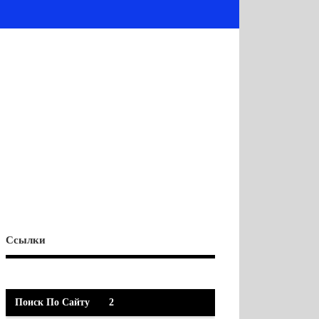
Ссылки
Поиск По Сайту
2