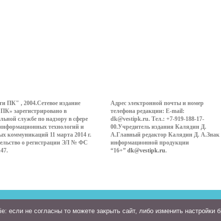
ти ПК" , 2004.Сетевое издание
Адрес электронной почты и номер
 ПК» зарегистрировано в
телефона редакции: E-mail:
льной службе по надзору в сфере
dk@vestipk.ru. Тел.: +7-919-188-17-
 информационных технологий и
00.Учредитель издания Калядин Д.
ых коммуникаций 11 марта 2014 г.
А.Главный редактор Калядин Д. А.Знак
ельство о регистрации ЭЛ № ФС
информационной продукции
147.
“16+”
dk@vestipk.ru
.
: если не согласны то можете закрыть сайт, либо изменить настройки 