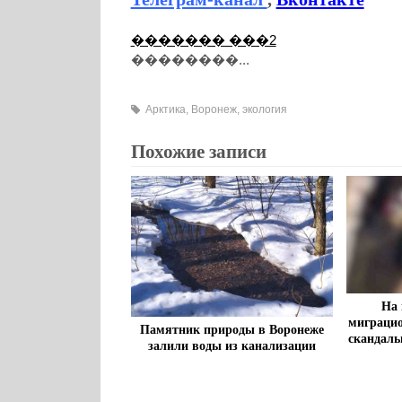
������� ���2
��������...
Арктика
,
Воронеж
,
экология
Похожие записи
На 
миграцио
Памятник природы в Воронеже
скандаль
залили воды из канализации