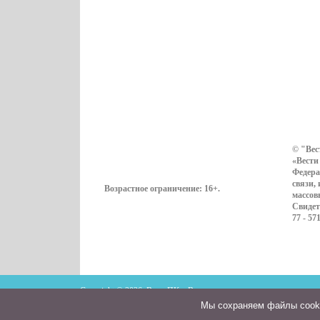
© "Вес
«Вести
Федера
связи,
Возрастное ограничение:
16+
.
массов
Свидет
77 - 57
Copyright © 2026. ВестиПК в Воронеже
Мы cохраняем файлы cookie