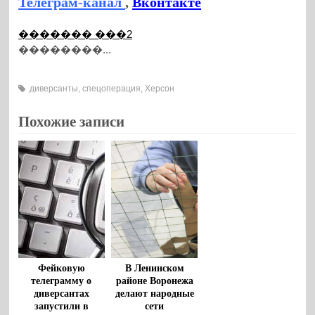
Телеграм-канал
,
Вконтакте
������� ���2
��������...
диверсанты
,
спецоперация
,
Херсон
Похожие записи
Фейковую
В Ленинском
телеграмму о
районе Воронежа
диверсантах
делают народные
запустили в
сети