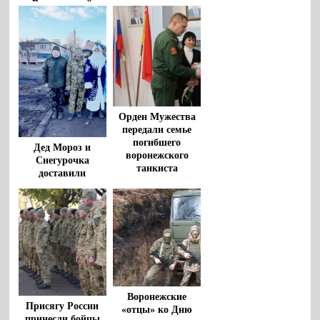
Воронежской
области
Орден Мужества
передали семье
погибшего
Дед Мороз и
воронежского
Снегурочка
танкиста
доставили
подарки на
передовую
воронежским
танкистам
Воронежские
Присягу России
«отцы» ко Дню
принесли бойцы