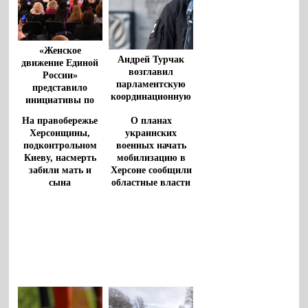
«Женское
Андрей Турчак
движение Единой
возглавил
России»
парламентскую
представило
координационную
инициативы по
группу
поддержке
На правобережье
О планах
по вопросам СВО
женщин
Херсонщины,
украинских
подконтрольном
военных начать
Киеву, насмерть
мобилизацию в
забили мать и
Херсоне сообщили
сына
областные власти