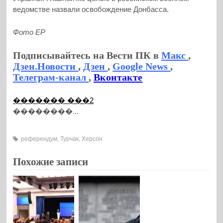
ведомстве назвали освобождение Донбасса.
Фото ЕР
Подписывайтесь на Вести ПК в
Макс
,
Дзен.Новости
,
Дзен
,
Google News
,
Телеграм-канал
,
Вконтакте
������� ���2
��������...
референдум
,
Турчак
,
Херсон
Похожие записи