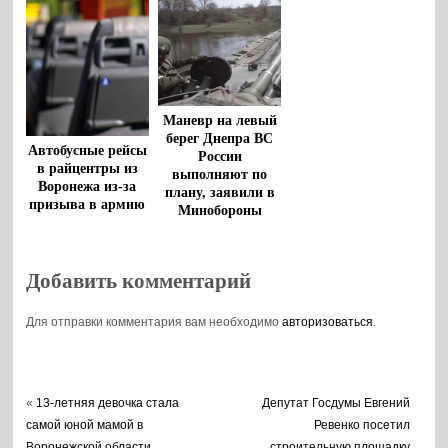
Маневр на левый
берег Днепра ВС
Автобусные рейсы
России
в райцентры из
выполняют по
Воронежа из-за
плану, заявили в
призыва в армию
Минобороны
и перевозки
беженцев
отменили
Добавить комментарий
Для отправки комментария вам необходимо
авторизоваться
.
«
13-летняя девочка стала
Депутат Госдумы Евгений
самой юной мамой в
Ревенко посетил
Воронежской области
строительную площадку