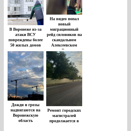
предприятия
«Воронежтеплосеть»
На видео попал
новый
миграционный
В Воронеже из-за
рейд силовиков на
атаки ВСУ
скандальном
повреждены более
Алексеевском
50 жилых домов
рынке Воронежа
Дожди и грозы
надвигаются на
Ремонт городских
Воронежскую
магистралей
область
продолжается в
Воронеже