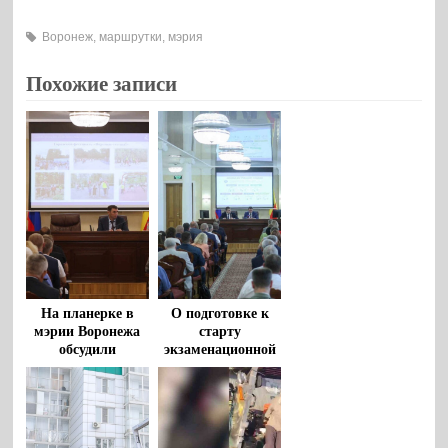
Воронеж
,
маршрутки
,
мэрия
Похожие записи
На планерке в
О подготовке к
мэрии Воронежа
старту
обсудили
экзаменационной
организацию
компании
спортивных
рассказали в
мероприятий и
мэрии Воронежа
результаты
работы