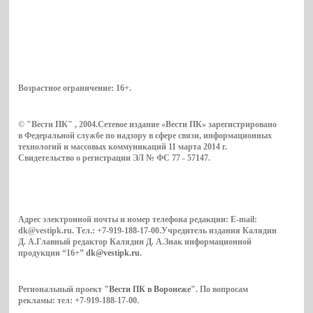
Возрастное ограничение:
16+
.
© "Вести ПК" , 2004.Сетевое издание «Вести ПК» зарегистрировано
в Федеральной службе по надзору в сфере связи, информационных
технологий и массовых коммуникаций 11 марта 2014 г.
Свидетельство о регистрации ЭЛ № ФС 77 - 57147.
Адрес электронной почты и номер телефона редакции: E-mail:
dk@vestipk.ru. Тел.: +7-919-188-17-00.Учредитель издания Калядин
Д. А.Главный редактор Калядин Д. А.Знак информационной
продукции “16+”
dk@vestipk.ru
.
Региональный проект
"Вести ПК в Воронеже"
. По вопросам
рекламы: тел: +7-919-188-17-00.