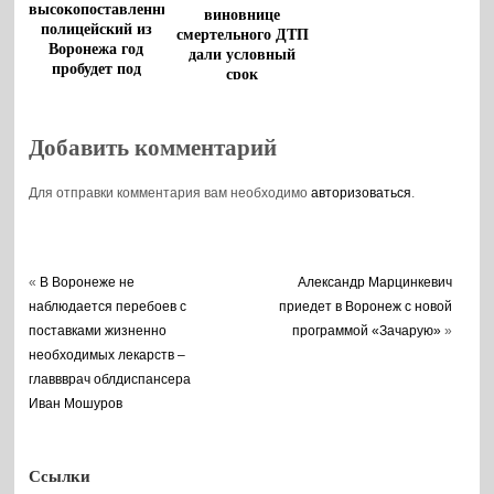
высокопоставленный
виновнице
полицейский из
смертельного ДТП
Воронежа год
дали условный
пробудет под
срок
арестом
Добавить комментарий
Для отправки комментария вам необходимо
авторизоваться
.
«
В Воронеже не
Александр Марцинкевич
наблюдается перебоев с
приедет в Воронеж с новой
поставками жизненно
программой «Зачарую»
»
необходимых лекарств –
главвврач облдиспансера
Иван Мошуров
Ссылки