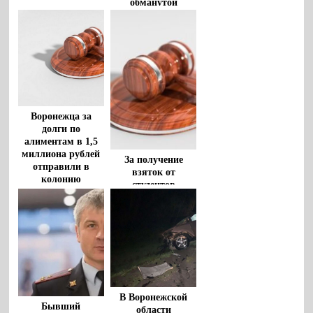
обманутой
мошенниками
Воронежца за
долги по
алиментам в 1,5
миллиона рублей
За получение
отправили в
взяток от
колонию
студентов
профессор
Воронежской
академии спорта
В Воронежской
Бывший
области