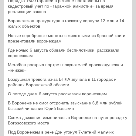
Порядка 1600 гаражей в регионе поставлены на
кадастровый учет по «гаражной амнистии» за время
реализации закона
Воронежская прокуратура в госказну вернули 12 млн и 14
жилых объектов
Новые серебряные монеты с животными из Красной книги
презентовали воронежцам
Где ночью 6 августа сбивали беспилотники, рассказали
воронежцам
МегаФон раскрыл портрет покупателей «раскладушек» и
«книжек»
Воздушная тревога из-за БПЛА звучала в 11 городах и
районах Воронежской области
О погоде днем 6 августа рассказали воронежцам
В Воронеже не смог отсрочить взыскание 6,8 млн рублей
бывший чиновник Юрий Бавыкин
Схема движения изменилась в Воронеже на путепроводе у
Вогрэсовского моста
Под Воронежем в реке Дон утонул 7-летний мальчик