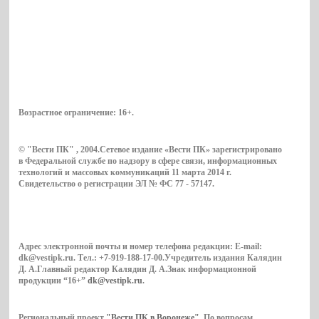
Возрастное ограничение:
16+
.
© "Вести ПК" , 2004.Сетевое издание «Вести ПК» зарегистрировано
в Федеральной службе по надзору в сфере связи, информационных
технологий и массовых коммуникаций 11 марта 2014 г.
Свидетельство о регистрации ЭЛ № ФС 77 - 57147.
Адрес электронной почты и номер телефона редакции: E-mail:
dk@vestipk.ru. Тел.: +7-919-188-17-00.Учредитель издания Калядин
Д. А.Главный редактор Калядин Д. А.Знак информационной
продукции “16+”
dk@vestipk.ru
.
Региональный проект
"Вести ПК в Воронеже"
. По вопросам