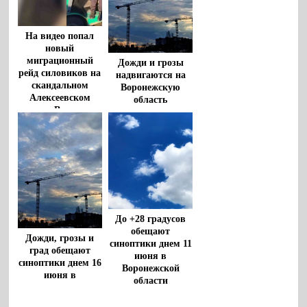
На видео попал
новый
миграционный
Дожди и грозы
рейд силовиков на
надвигаются на
скандальном
Воронежскую
Алексеевском
область
рынке Воронежа
До +28 градусов
обещают
Дожди, грозы и
синоптики днем 11
град обещают
июня в
синоптики днем 16
Воронежской
июня в
области
Воронежской
области