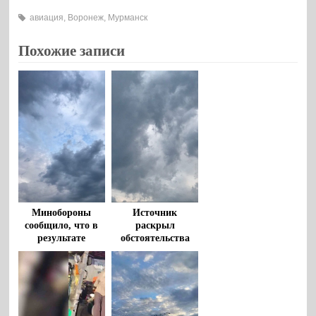
авиация
,
Воронеж
,
Мурманск
Похожие записи
Минобороны
Источник
сообщило, что в
раскрыл
результате
обстоятельства
крушения Ан-26
крушения в
погибли 29
Крыму самолета
человек
Ан-26