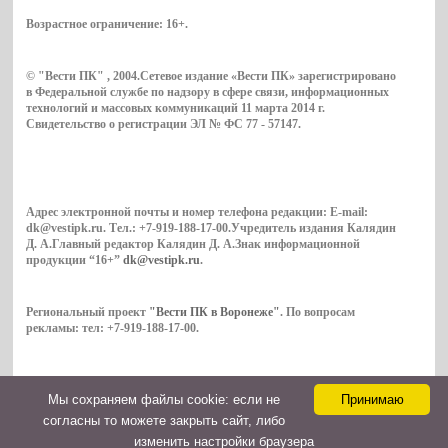
Возрастное ограничение:
16+
.
© "Вести ПК" , 2004.Сетевое издание «Вести ПК» зарегистрировано
в Федеральной службе по надзору в сфере связи, информационных
технологий и массовых коммуникаций 11 марта 2014 г.
Свидетельство о регистрации ЭЛ № ФС 77 - 57147.
Адрес электронной почты и номер телефона редакции: E-mail:
dk@vestipk.ru. Тел.: +7-919-188-17-00.Учредитель издания Калядин
Д. А.Главный редактор Калядин Д. А.Знак информационной
продукции “16+”
dk@vestipk.ru
.
Региональный проект
"Вести ПК в Воронеже"
. По вопросам
рекламы: тел: +7-919-188-17-00.
Мы cохраняем файлы cookie: если не
Принимаю
Copyright © 2026. ВестиПК в Воронеже
согласны то можете закрыть сайт, либо
Контакты
изменить настройки браузера