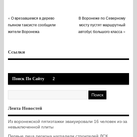
«
О врезавшемся в дерево
В Воронеже по Северному
пьяном таксисте сообщили
мосту пустят маршрутный
жители Воронежа
автобус большого класса
»
Ссылки
Поиск По Сайту
2
Лента Новостей
Из воронежской пятиэтажки эвакуировали 16 человек из-за
невыключенной плиты
Первые лица региона наградили строителей ДСК