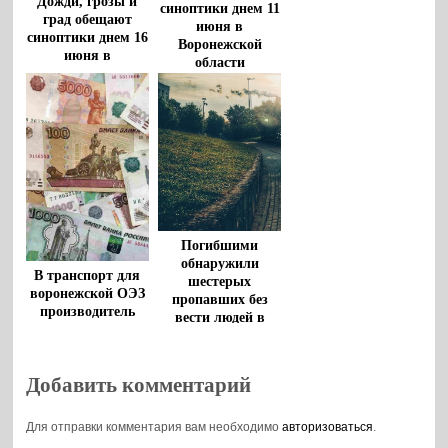
Дожди, грозы и
синоптики днем 11
град обещают
июня в
синоптики днем 16
Воронежской
июня в
области
Воронежской
области
Погибшими
обнаружили
В транспорт для
шестерых
воронежской ОЭЗ
пропавших без
производитель
вести людей в
напитков вложит
Воронежской
8 млрд рублей
области
Добавить комментарий
Для отправки комментария вам необходимо
авторизоваться
.