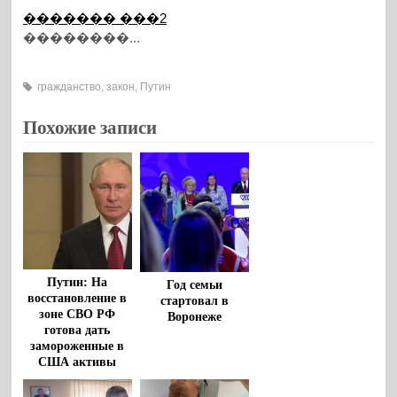
������� ���2
��������...
гражданство
,
закон
,
Путин
Похожие записи
Путин: На
Год семьи
восстановление в
стартовал в
зоне СВО РФ
Воронеже
готова дать
замороженные в
США активы