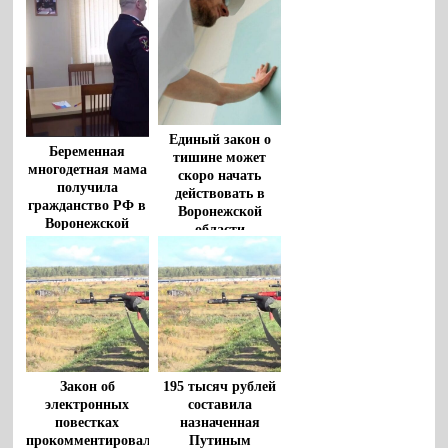
Единый закон о
Беременная
тишине может
многодетная мама
скоро начать
получила
действовать в
гражданство РФ в
Воронежской
Воронежской
области
области
Закон об
195 тысяч рублей
электронных
составила
повестках
назначенная
прокомментировал
Путиным