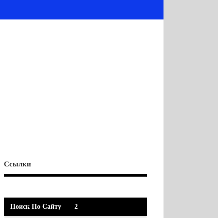
Ссылки
Поиск По Сайту
2