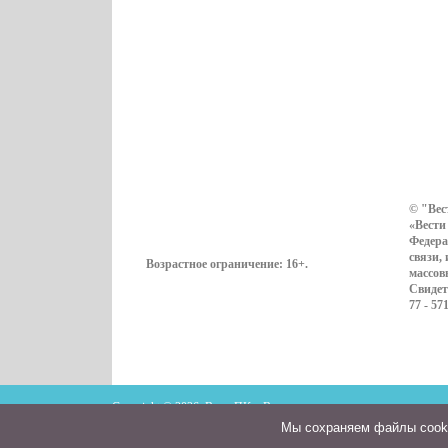
© "Вес
«Вести
Федера
связи,
Возрастное ограничение:
16+
.
массов
Свидет
77 - 57
Copyright © 2026. ВестиПК в Воронеже
Мы cохраняем файлы cookie