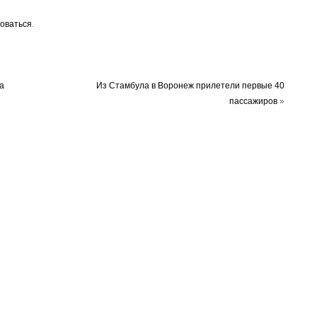
оваться
.
а
Из Стамбула в Воронеж прилетели первые 40
пассажиров
»