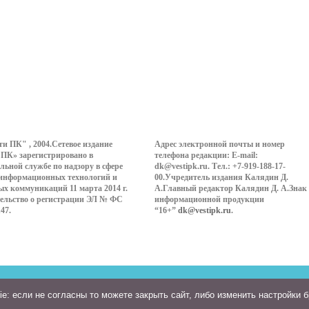
ти ПК" , 2004.Сетевое издание
Адрес электронной почты и номер
 ПК» зарегистрировано в
телефона редакции: E-mail:
льной службе по надзору в сфере
dk@vestipk.ru. Тел.: +7-919-188-17-
 информационных технологий и
00.Учредитель издания Калядин Д.
ых коммуникаций 11 марта 2014 г.
А.Главный редактор Калядин Д. А.Знак
ельство о регистрации ЭЛ № ФС
информационной продукции
147.
“16+”
dk@vestipk.ru
.
: если не согласны то можете закрыть сайт, либо изменить настройки 