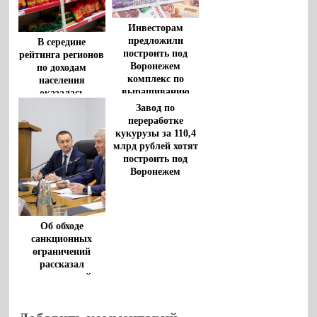
Инвесторам
предложили
В середине
построить под
рейтинга регионов
Воронежем
по доходам
комплекс по
населения
выращиванию
оказалась
индейки
Воронежская
Завод по
область
переработке
кукурузы за 110,4
млрд рублей хотят
построить под
Воронежем
Об обходе
санкционных
ограничений
рассказал
воронежский
губернатор