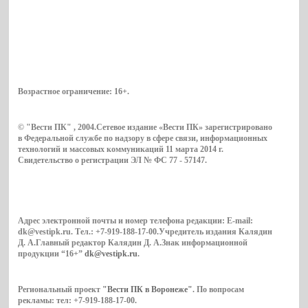
Возрастное ограничение:
16+
.
© "Вести ПК" , 2004.Сетевое издание «Вести ПК» зарегистрировано
в Федеральной службе по надзору в сфере связи, информационных
технологий и массовых коммуникаций 11 марта 2014 г.
Свидетельство о регистрации ЭЛ № ФС 77 - 57147.
Адрес электронной почты и номер телефона редакции: E-mail:
dk@vestipk.ru. Тел.: +7-919-188-17-00.Учредитель издания Калядин
Д. А.Главный редактор Калядин Д. А.Знак информационной
продукции “16+”
dk@vestipk.ru
.
Региональный проект
"Вести ПК в Воронеже"
. По вопросам
рекламы: тел: +7-919-188-17-00.