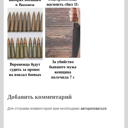
насмерть сбил 11-
в Воронеж
летнего мальчика,
пресекла ФСБ
взяли под стражу
За убийство
Воронежца будут
бывшего мужа
судить за пронос
женщина
на вокзал боевых
получила 7 с
патронов
половиной лет
колонии
Добавить комментарий
Для отправки комментария вам необходимо
авторизоваться
.