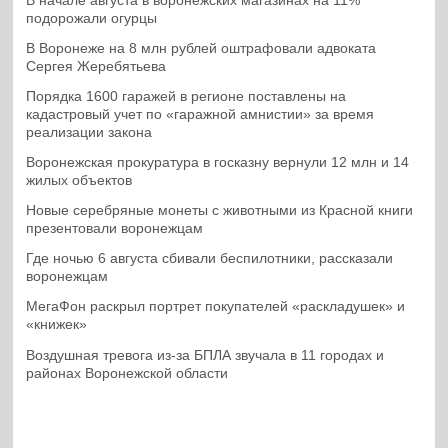
В начале августа в воронежских магазинах на 11%
подорожали огурцы
В Воронеже на 8 млн рублей оштрафовали адвоката
Сергея Жеребятьева
Порядка 1600 гаражей в регионе поставлены на
кадастровый учет по «гаражной амнистии» за время
реализации закона
Воронежская прокуратура в госказну вернули 12 млн и 14
жилых объектов
Новые серебряные монеты с животными из Красной книги
презентовали воронежцам
Где ночью 6 августа сбивали беспилотники, рассказали
воронежцам
МегаФон раскрыл портрет покупателей «раскладушек» и
«книжек»
Воздушная тревога из-за БПЛА звучала в 11 городах и
районах Воронежской области