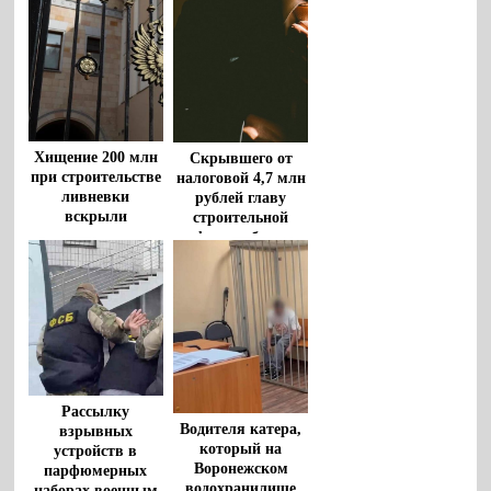
Хищение 200 млн
Скрывшего от
при строительстве
налоговой 4,7 млн
ливневки
рублей главу
вскрыли
строительной
воронежские
фирмы будут
прокуроры
судить в Воронеже
Рассылку
Водителя катера,
взрывных
который на
устройств в
Воронежском
парфюмерных
водохранилище
наборах военным