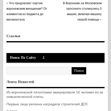
«
Что предлагают партии
В Воронеже на Московском
воронежским женщинам? От
проспекте столкнулись 5
алиментов из бюджета до
машин, включая машину
маткапитала
скорой помощи
»
Ссылки
Поиск По Сайту
2
Лента Новостей
Из воронежской пятиэтажки эвакуировали 16 человек из-за
невыключенной плиты
Первые лица региона наградили строителей ДСК