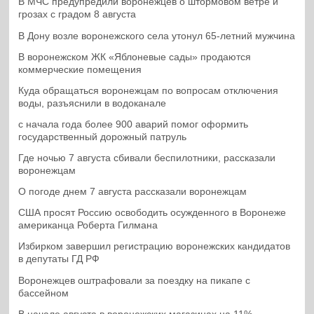
В МЧС предупредили воронежцев о штормовом ветре и
грозах с градом 8 августа
В Дону возле воронежского села утонул 65-летний мужчина
В воронежском ЖК «Яблоневые сады» продаются
коммерческие помещения
Куда обращаться воронежцам по вопросам отключения
воды, разъяснили в водоканале
с начала года более 900 аварий помог оформить
государственный дорожный патруль
Где ночью 7 августа сбивали беспилотники, рассказали
воронежцам
О погоде днем 7 августа рассказали воронежцам
США просят Россию освободить осужденного в Воронеже
американца Роберта Гилмана
Избирком завершил регистрацию воронежских кандидатов
в депутаты ГД РФ
Воронежцев оштрафовали за поездку на пикапе с
бассейном