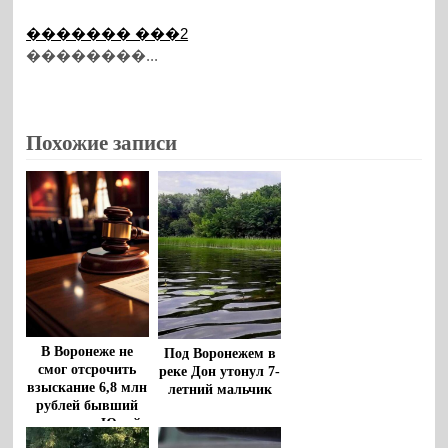
������� ���2
��������...
Похожие записи
В Воронеже не
Под Воронежем в
смог отсрочить
реке Дон утонул 7-
взыскание 6,8 млн
летний мальчик
рублей бывший
чиновник Юрий
Бавыкин