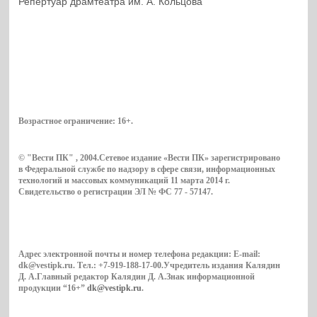
Репертуар драмтеатра им. А. Кольцова
Возрастное ограничение:
16+
.
© "Вести ПК" , 2004.Сетевое издание «Вести ПК» зарегистрировано
в Федеральной службе по надзору в сфере связи, информационных
технологий и массовых коммуникаций 11 марта 2014 г.
Свидетельство о регистрации ЭЛ № ФС 77 - 57147.
Адрес электронной почты и номер телефона редакции: E-mail:
dk@vestipk.ru. Тел.: +7-919-188-17-00.Учредитель издания Калядин
Д. А.Главный редактор Калядин Д. А.Знак информационной
продукции “16+”
dk@vestipk.ru
.