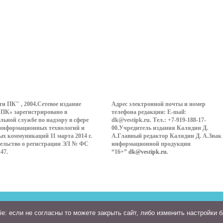
ти ПК" , 2004.Сетевое издание
Адрес электронной почты и номер
 ПК» зарегистрировано в
телефона редакции: E-mail:
льной службе по надзору в сфере
dk@vestipk.ru. Тел.: +7-919-188-17-
 информационных технологий и
00.Учредитель издания Калядин Д.
ых коммуникаций 11 марта 2014 г.
А.Главный редактор Калядин Д. А.Знак
ельство о регистрации ЭЛ № ФС
информационной продукции
147.
“16+”
dk@vestipk.ru
.
: если не согласны то можете закрыть сайт, либо изменить настройки 