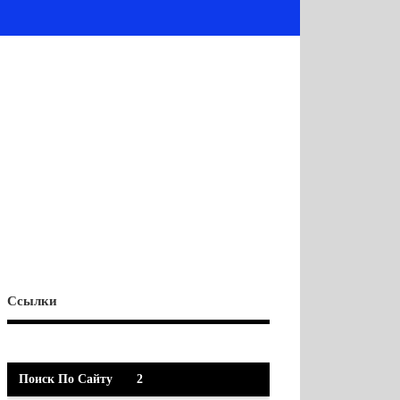
Ссылки
Поиск По Сайту
2