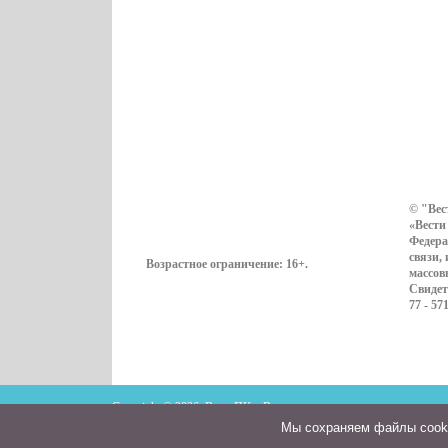
© "Вес
«Вести
Федера
связи,
Возрастное ограничение:
16+
.
массов
Свидет
77 - 57
Copyright © 2026. ВестиПК в Воронеже
Мы cохраняем файлы cookie