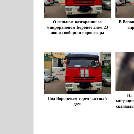
О сильном возгорании за
В Ворон
микрорайоном Боровое днем 23
апр
июня сообщили воронежцы
На 
Под Воронежем горел частный
миграцио
дом
скандаль