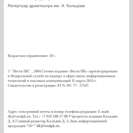
Репертуар драмтеатра им. А. Кольцова
Возрастное ограничение:
16+
.
© "Вести ПК" , 2004.Сетевое издание «Вести ПК» зарегистрировано
в Федеральной службе по надзору в сфере связи, информационных
технологий и массовых коммуникаций 11 марта 2014 г.
Свидетельство о регистрации ЭЛ № ФС 77 - 57147.
Адрес электронной почты и номер телефона редакции: E-mail:
dk@vestipk.ru. Тел.: +7-919-188-17-00.Учредитель издания Калядин
Д. А.Главный редактор Калядин Д. А.Знак информационной
продукции “16+”
dk@vestipk.ru
.