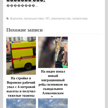
������� ���2
��������...
Воронеж
,
происшествие
,
ЧП
,
электричество
,
энергетика
Похожие записи
На видео попал
новый
На стройке в
миграционный
Воронеже рабочий
рейд силовиков на
упал с 4-метровой
скандальном
высоты и получил
Алексеевском
тяжелые травмы
рынке Воронежа