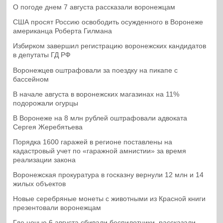
О погоде днем 7 августа рассказали воронежцам
США просят Россию освободить осужденного в Воронеже
американца Роберта Гилмана
Избирком завершил регистрацию воронежских кандидатов
в депутаты ГД РФ
Воронежцев оштрафовали за поездку на пикапе с
бассейном
В начале августа в воронежских магазинах на 11%
подорожали огурцы
В Воронеже на 8 млн рублей оштрафовали адвоката
Сергея Жеребятьева
Порядка 1600 гаражей в регионе поставлены на
кадастровый учет по «гаражной амнистии» за время
реализации закона
Воронежская прокуратура в госказну вернули 12 млн и 14
жилых объектов
Новые серебряные монеты с животными из Красной книги
презентовали воронежцам
Где ночью 6 августа сбивали беспилотники, рассказали