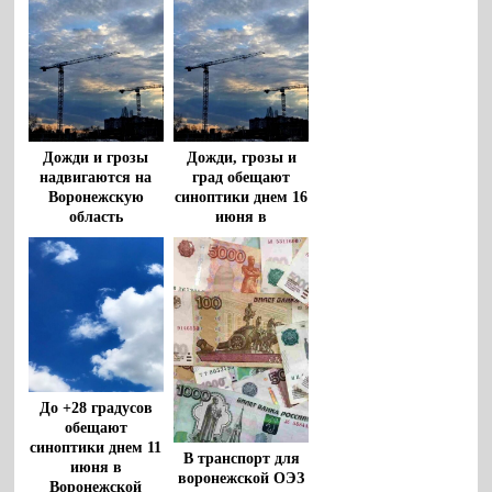
Дожди и грозы
Дожди, грозы и
надвигаются на
град обещают
Воронежскую
синоптики днем 16
область
июня в
Воронежской
области
До +28 градусов
обещают
синоптики днем 11
В транспорт для
июня в
воронежской ОЭЗ
Воронежской