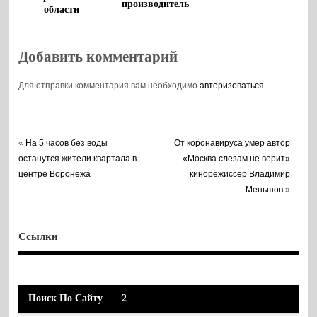
производитель
области
напитков вложит
8 млрд рублей
Добавить комментарий
Для отправки комментария вам необходимо
авторизоваться
.
«
На 5 часов без воды
От коронавируса умер автор
останутся жители квартала в
«Москва слезам не верит»
центре Воронежа
кинорежиссер Владимир
Меньшов
»
Ссылки
Поиск По Сайту
2