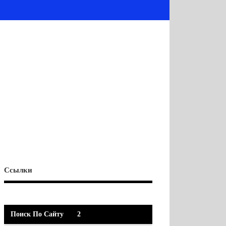
Ссылки
Поиск По Сайту
2