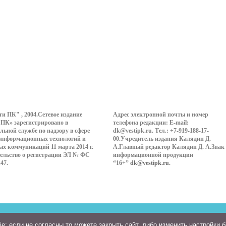
ти ПК" , 2004.Сетевое издание
Адрес электронной почты и номер
 ПК» зарегистрировано в
телефона редакции: E-mail:
льной службе по надзору в сфере
dk@vestipk.ru. Тел.: +7-919-188-17-
 информационных технологий и
00.Учредитель издания Калядин Д.
ых коммуникаций 11 марта 2014 г.
А.Главный редактор Калядин Д. А.Знак
ельство о регистрации ЭЛ № ФС
информационной продукции
147.
“16+”
dk@vestipk.ru
.
: если не согласны то можете закрыть сайт, либо изменить настройки 