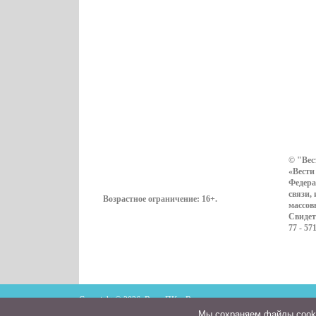
© "Вес
«Вести
Федера
связи,
Возрастное ограничение:
16+
.
массов
Свидет
77 - 57
Copyright © 2026. ВестиПК в Воронеже
Мы cохраняем файлы cookie