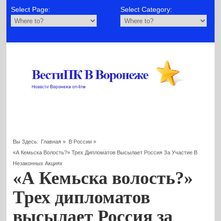
Select Page:
Select Category:
Вы Здесь:
Главная
»
В России
»
«А Кемьска Волость?» Трех Дипломатов Высылает Россия За Участие В
Незаконных Акциях
«А Кемьска волость?»
Трех дипломатов
высылает Россия за