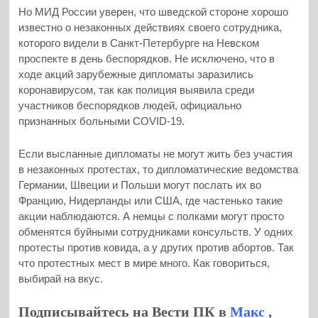
Но МИД России уверен, что шведской стороне хорошо
известно о незаконных действиях своего сотрудника,
которого видели в Санкт-Петербурге на Невском
проспекте в день беспорядков. Не исключено, что в
ходе акций зарубежные дипломаты заразились
коронавирусом, так как полиция выявила среди
участников беспорядков людей, официально
признанных больными COVID-19.
Если высланные дипломаты не могут жить без участия
в незаконных протестах, то дипломатические ведомства
Германии, Швеции и Польши могут послать их во
Францию, Нидерланды или США, где частенько такие
акции наблюдаются. А немцы с полками могут просто
обменятся буйными сотрудниками консульств. У одних
протесты против ковида, а у других против абортов. Так
что протестных мест в мире много. Как говориться,
выбирай на вкус.
Подписывайтесь на Вести ПК в
Макс
,