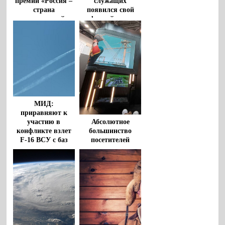
премии «Россия –
служащих
страна
появился свой
возможностей»
цифровой портал
вышли
воронежцы
МИД:
приравняют к
участию в
Абсолютное
конфликте взлет
большинство
F-16 ВСУ с баз
посетителей
стран НАТО
выставки
«Россия»
испытывают
гордость за страну