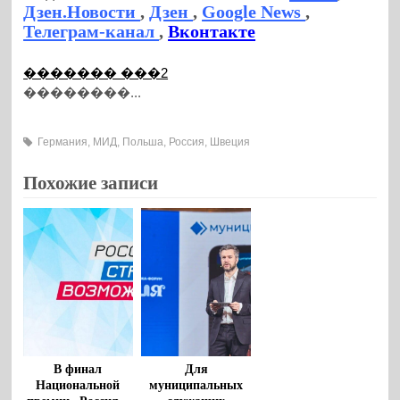
Дзен.Новости
,
Дзен
,
Google News
,
Телеграм-канал
,
Вконтакте
������� ���2
��������...
Германия
,
МИД
,
Польша
,
Россия
,
Швеция
Похожие записи
В финал
Для
Национальной
муниципальных