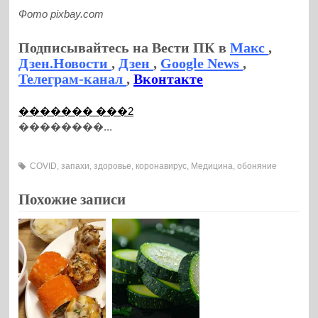
Фото pixbay.com
Подписывайтесь на Вести ПК в
Макс
,
Дзен.Новости
,
Дзен
,
Google News
,
Телеграм-канал
,
Вконтакте
������� ���2
��������...
COVID
,
запахи
,
здоровье
,
коронавирус
,
Медицина
,
обоняние
Похожие записи