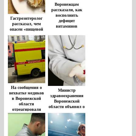
Воронежцам
рассказали, как
восполнить
Гастроэнтеролог
дефицит
рассказал, чем
витаминов
опасен «пищевой
шум» в голове
На сообщения о
Министр
нехватке медиков
здравоохранения
в Воронежской
Воронежской
области
области объявил о
отреагировали
решении
власти
проблемы
недостатка
лекарств