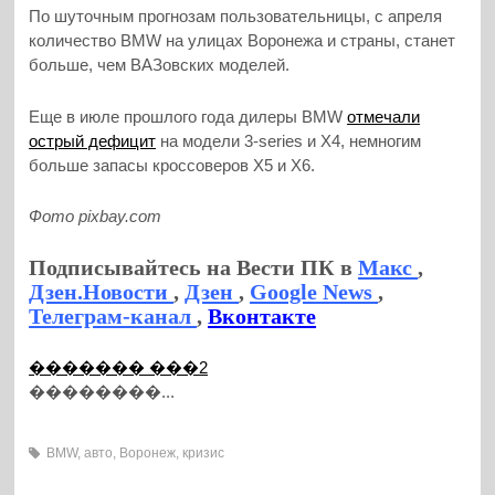
По шуточным прогнозам пользовательницы, с апреля
количество ВMW на улицах Воронежа и страны, станет
больше, чем ВАЗовских моделей.
Еще в июле прошлого года дилеры BMW
отмечали
острый дефицит
на модели 3-series и X4, немногим
больше запасы кроссоверов X5 и X6.
Фото pixbay.com
Подписывайтесь на Вести ПК в
Макс
,
Дзен.Новости
,
Дзен
,
Google News
,
Телеграм-канал
,
Вконтакте
������� ���2
��������...
BMW
,
авто
,
Воронеж
,
кризис