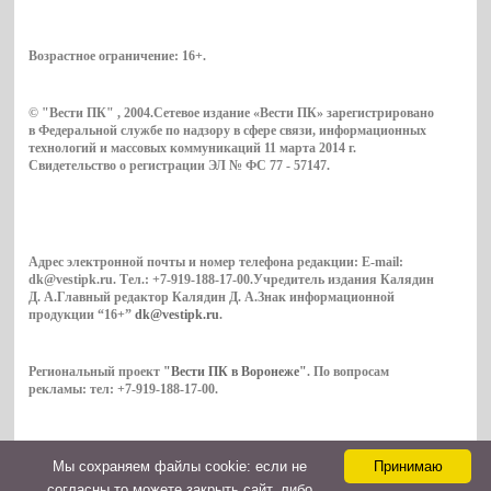
Возрастное ограничение:
16+
.
© "Вести ПК" , 2004.Сетевое издание «Вести ПК» зарегистрировано
в Федеральной службе по надзору в сфере связи, информационных
технологий и массовых коммуникаций 11 марта 2014 г.
Свидетельство о регистрации ЭЛ № ФС 77 - 57147.
Адрес электронной почты и номер телефона редакции: E-mail:
dk@vestipk.ru. Тел.: +7-919-188-17-00.Учредитель издания Калядин
Д. А.Главный редактор Калядин Д. А.Знак информационной
продукции “16+”
dk@vestipk.ru
.
Региональный проект
"Вести ПК в Воронеже"
. По вопросам
рекламы: тел: +7-919-188-17-00.
Мы cохраняем файлы cookie: если не
Принимаю
Copyright © 2026. ВестиПК в Воронеже
согласны то можете закрыть сайт, либо