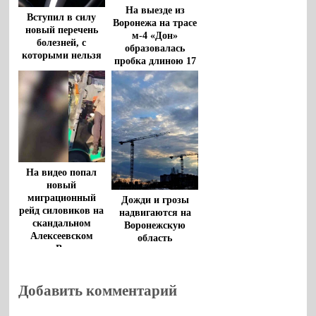
На выезде из
Вступил в силу
Воронежа на трасе
новый перечень
м-4 «Дон»
болезней, с
образовалась
которыми нельзя
пробка длиною 17
садиться за руль
километров
На видео попал
новый
миграционный
Дожди и грозы
рейд силовиков на
надвигаются на
скандальном
Воронежскую
Алексеевском
область
рынке Воронежа
Добавить комментарий