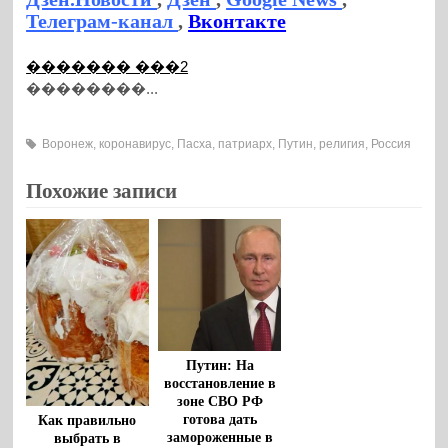
Телеграм-канал
,
Вконтакте
������� ���2
��������...
Воронеж
,
коронавирус
,
Пасха
,
патриарх
,
Путин
,
религия
,
Россия
Похожие записи
Путин: На
восстановление в
зоне СВО РФ
готова дать
Как правильно
замороженные в
выбрать в