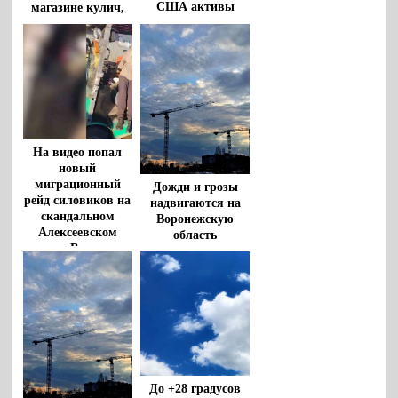
США активы
магазине кулич,
рассказали
воронежцам
На видео попал
новый
миграционный
Дожди и грозы
рейд силовиков на
надвигаются на
скандальном
Воронежскую
Алексеевском
область
рынке Воронежа
До +28 градусов