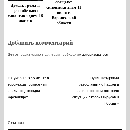
обещают
Дожди, грозы и
синоптики днем 11
град обещают
июня в
синоптики днем 16
Воронежской
июня в
области
Воронежской
области
Добавить комментарий
Для отправки комментария вам необходимо
авторизоваться
.
«
У умершего 66-летнего
Путин поздравил
воронежца посмертный
православных с Пасхой и
анализ подтвердил
заявил о полном контроле
коронаиврус
ситуации с коронавирусом в
России
»
Ссылки