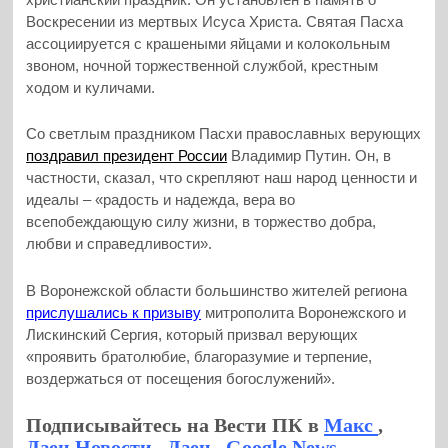
Воскресении из мертвых Исуса Христа. Святая Пасха
ассоциируется с крашеными яйцами и колокольным
звоном, ночной торжественной службой, крестным
ходом и куличами.
Со светлым праздником Пасхи православных верующих
поздравил президент России
Владимир Путин. Он, в
частности, сказал, что скрепляют наш народ ценности и
идеалы – «радость и надежда, вера во
всепобеждающую силу жизни, в торжество добра,
любви и справедливости».
В Воронежской области большинство жителей региона
прислушались к призыву
митрополита Воронежского и
Лискинский Сергия, который призвал верующих
«проявить братолюбие, благоразумие и терпение,
воздержаться от посещения богослужений».
Подписывайтесь на Вести ПК в
Макс
,
Дзен.Новости
,
Дзен
,
Google News
,