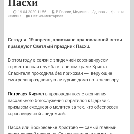
Пасхи
19.04.2020 11:56
В России
,
Медицина, Здоровье, Красота
,
Религия
Нет комментариев
Сегодня, 19 апреля, христиане православной ветви
празднуют Светлый праздник Пасхи.
В этом году в связи с эпидемией коронавирусом
торжественная служба в главном храме Христа
Спасителя проходила без прихожан — верующие
смотрели праздничную литургию дома по телевизору.
Патриарх Кирилл
в проповеди после окончания
пасхального богослужения обратился к Церкви с
призывом ежедневно молится за тех, кто обеспокоен
коронавирусной эпидемией.
Пасха или Воскресенье Христово — самый главный
христианский праздник. Он установлен в память о