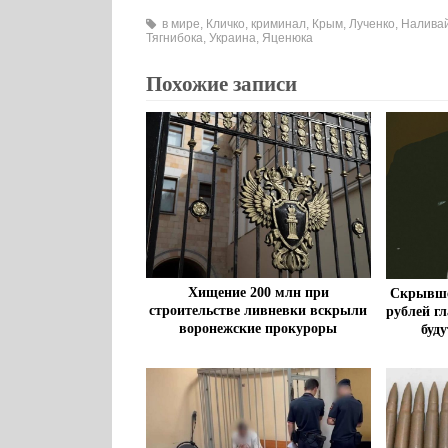
в мире
,
Кличко
,
криминал
,
Крым
,
Лученко
,
Налива
Тягнибока
,
Украина
,
Яценюка
Похожие записи
Хищение 200 млн при
Скрывшег
строительстве ливневки вскрыли
рублей г
воронежские прокуроры
буду