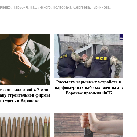
йченко
,
Парубия
,
Пашинского
,
Полторака
,
Сергеева
,
Турчинова
,
Рассылку взрывных устройств в
парфюмерных наборах военным в
о от налоговой 4,7 млн
Воронеж пресекла ФСБ
лаву строительной фирмы
т судить в Воронеже