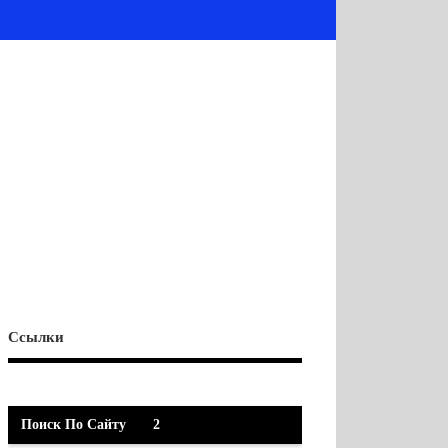
Ссылки
Поиск По Сайту
2