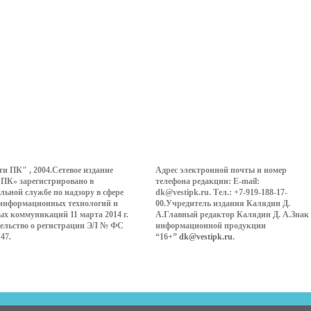
ти ПК" , 2004.Сетевое издание
Адрес электронной почты и номер
 ПК» зарегистрировано в
телефона редакции: E-mail:
льной службе по надзору в сфере
dk@vestipk.ru. Тел.: +7-919-188-17-
 информационных технологий и
00.Учредитель издания Калядин Д.
ых коммуникаций 11 марта 2014 г.
А.Главный редактор Калядин Д. А.Знак
ельство о регистрации ЭЛ № ФС
информационной продукции
147.
“16+”
dk@vestipk.ru
.