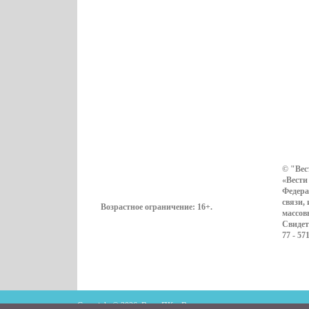
© "Вес
«Вести
Федера
связи,
Возрастное ограничение:
16+
.
массов
Свидет
77 - 57
Copyright © 2026. ВестиПК в Воронеже