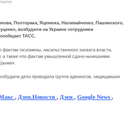
тариев
инова, Полторака, Яценюка, Наливайченко, Пашинского,
Луценко, возбудили на Украине сотрудники
 сообщает ТАСС.
о фактам госизмены, насильственного захвата власти,
у, а также «по фактам умышленной сдачи нынешними
Крыма».
 возбудили дело проводила группа адвокатов, защищавших
Макс
,
Дзен.Новости
,
Дзен
,
Google News
,