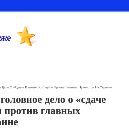
ное Дело О «сдаче Крыма» Возбудили Против Главных Путчистов На Украине
уголовное дело о «сдаче
 против главных
аине