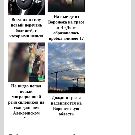
На выезде из
Вступил в силу
Воронежа на трасе
новый перечень
м-4 «Дон»
болезней, с
образовалась
которыми нельзя
пробка длиною 17
садиться за руль
километров
На видео попал
новый
миграционный
Дожди и грозы
рейд силовиков на
надвигаются на
скандальном
Воронежскую
Алексеевском
область
рынке Воронежа