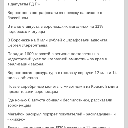
в депутаты ГД РФ
Воронежцев оштрафовали за поездку на пикапе с
бассейном
В начале августа в воронежских магазинах на 11%
подорожали огурцы
В Воронеже на 8 млн рублей оштрафовали адвоката
Сергея Жеребятьева
Порядка 1600 гаражей в регионе поставлены на
кадастровый учет по «гаражной амнистии» за время
реализации закона
Воронежская прокуратура в госказну вернули 12 млн и 14
жилых объектов
Новые серебряные монеты с животными из Красной книги
презентовали воронежцам
Где ночью 6 августа сбивали беспилотники, рассказали
воронежцам
МегаФон раскрыл портрет покупателей «раскладушек» и
«книжек»
Воздушная тревога из-за БПЛА звучала в 11 городах и