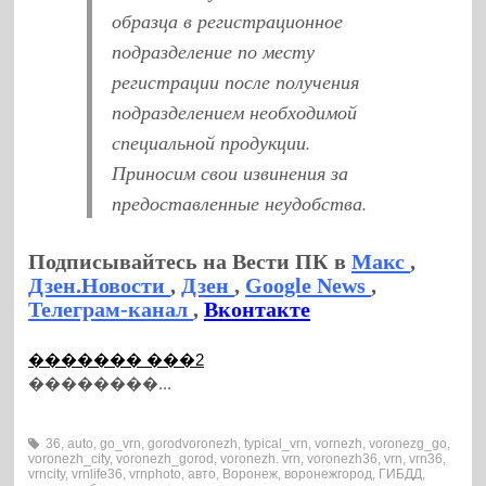
образца в регистрационное
подразделение по месту
регистрации после получения
подразделением необходимой
специальной продукции.
Приносим свои извинения за
предоставленные неудобства.
Подписывайтесь на Вести ПК в
Макс
,
Дзен.Новости
,
Дзен
,
Google News
,
Телеграм-канал
,
Вконтакте
������� ���2
��������...
36
,
auto
,
go_vrn
,
gorodvoronezh
,
typical_vrn
,
vornezh
,
voronezg_go
,
voronezh_city
,
voronezh_gorod
,
voronezh. vrn
,
voronezh36
,
vrn
,
vrn36
,
vrncity
,
vrnlife36
,
vrnphoto
,
авто
,
Воронеж
,
воронежгород
,
ГИБДД
,