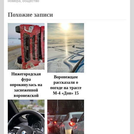
номера
,
общество
Похожие записи
Нижегородская
Воронежцам
фура
рассказали о
опрокинулась на
погоде на трассе
заснеженной
М-4 «Дон» 15
воронежской
января
трассе