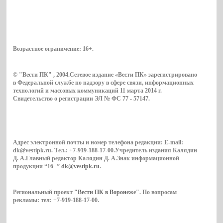
Возрастное ограничение:
16+
.
© "Вести ПК" , 2004.Сетевое издание «Вести ПК» зарегистрировано
в Федеральной службе по надзору в сфере связи, информационных
технологий и массовых коммуникаций 11 марта 2014 г.
Свидетельство о регистрации ЭЛ № ФС 77 - 57147.
Адрес электронной почты и номер телефона редакции: E-mail:
dk@vestipk.ru. Тел.: +7-919-188-17-00.Учредитель издания Калядин
Д. А.Главный редактор Калядин Д. А.Знак информационной
продукции “16+”
dk@vestipk.ru
.
Региональный проект
"Вести ПК в Воронеже"
. По вопросам
рекламы: тел: +7-919-188-17-00.