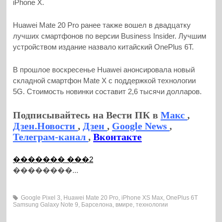
iPhone X.
Huawei Mate 20 Pro ранее также вошел в двадцатку
лучших смартфонов по версии Business Insider. Лучшим
устройством издание назвало китайский OnePlus 6T.
В прошлое воскресенье Huawei анонсировала новый
складной смартфон Mate X с поддержкой технологии
5G. Стоимость новинки составит 2,6 тысячи долларов.
Подписывайтесь на Вести ПК в
Макс
,
Дзен.Новости
,
Дзен
,
Google News
,
Телеграм-канал
,
Вконтакте
������� ���2
��������...
Google Pixel 3
,
Huawei Mate 20 Pro
,
iPhone XS Max
,
OnePlus 6T
Samsung Galaxy Note 9
,
Барселона
,
вмире
,
технологии