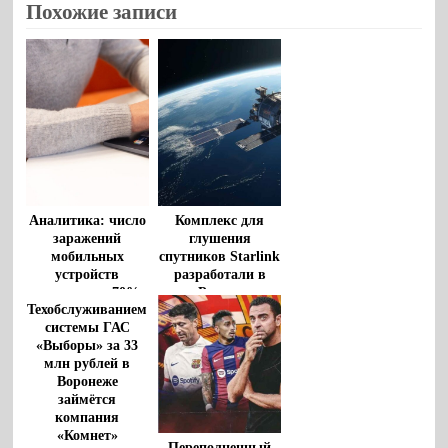
Похожие записи
Аналитика: число
Комплекс для
заражений
глушения
мобильных
спутников Starlink
устройств
разработали в
выросло на 70%
России
Техобслуживанием
системы ГАС
«Выборы» за 33
млн рублей в
Воронеже
займётся
компания
«Комнет»
Переполненный