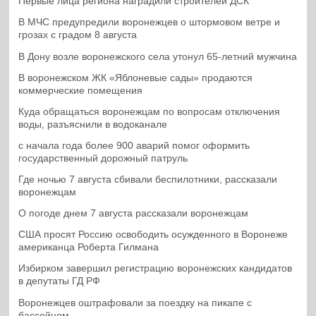
Первые лица региона наградили строителей ДСК
В МЧС предупредили воронежцев о штормовом ветре и
грозах с градом 8 августа
В Дону возле воронежского села утонул 65-летний мужчина
В воронежском ЖК «Яблоневые сады» продаются
коммерческие помещения
Куда обращаться воронежцам по вопросам отключения
воды, разъяснили в водоканале
с начала года более 900 аварий помог оформить
государственный дорожный патруль
Где ночью 7 августа сбивали беспилотники, рассказали
воронежцам
О погоде днем 7 августа рассказали воронежцам
США просят Россию освободить осужденного в Воронеже
американца Роберта Гилмана
Избирком завершил регистрацию воронежских кандидатов
в депутаты ГД РФ
Воронежцев оштрафовали за поездку на пикапе с
бассейном