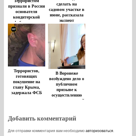
Террористом
сделать на
признали в России
садовом участке в
основателя
июне, рассказала
кондитерской
эксперт
фабрики под
Воронежем с
состоянием 1,4
млрд долларов
Террористов,
В Воронеже
готовящих
возбуждено дело о
покушение на
публичном
главу Крыма,
призыве к
задержала ФСБ
осуществлению
террористической
деятельности
Добавить комментарий
Для отправки комментария вам необходимо
авторизоваться
.