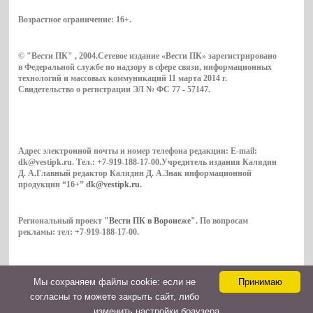
Возрастное ограничение:
16+
.
© "Вести ПК" , 2004.Сетевое издание «Вести ПК» зарегистрировано
в Федеральной службе по надзору в сфере связи, информационных
технологий и массовых коммуникаций 11 марта 2014 г.
Свидетельство о регистрации ЭЛ № ФС 77 - 57147.
Адрес электронной почты и номер телефона редакции: E-mail:
dk@vestipk.ru. Тел.: +7-919-188-17-00.Учредитель издания Калядин
Д. А.Главный редактор Калядин Д. А.Знак информационной
продукции “16+”
dk@vestipk.ru
.
Региональный проект
"Вести ПК в Воронеже"
. По вопросам
рекламы: тел: +7-919-188-17-00.
Мы cохраняем файлы cookie: если не
Принимаю
Copyright © 2026. ВестиПК в Воронеже
согласны то можете закрыть сайт, либо
Контакты
изменить настройки браузера