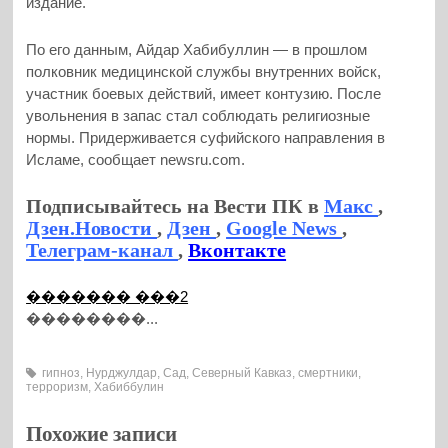
издание.
По его данным, Айдар Хабибуллин — в прошлом
полковник медицинской службы внутренних войск,
участник боевых действий, имеет контузию. После
увольнения в запас стал соблюдать религиозные
нормы. Придерживается суфийского направления в
Исламе, сообщает newsru.com.
Подписывайтесь на Вести ПК в
Макс
,
Дзен.Новости
,
Дзен
,
Google News
,
Телеграм-канал
,
Вконтакте
������� ���2
��������...
гипноз
,
Нурджулдар
,
Сад
,
Северный Кавказ
,
смертники
,
терроризм
,
Хабиббулин
Похожие записи