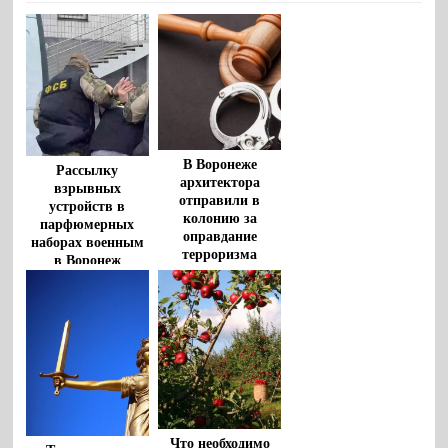
В Воронеже
Рассылку
архитектора
взрывных
отправили в
устройств в
колонию за
парфюмерных
оправдание
наборах военным
терроризма
в Воронеж
пресекла ФСБ
Что необходимо