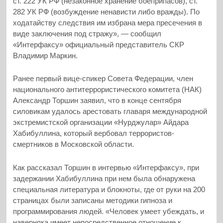
ст. 222 УК РФ (незаконное хранение боеприпасов), ст.
282 УК РФ (возбуждение ненависти либо вражды).
По
ходатайству следствия им избрана мера пресечения в
виде заключения под стражу», — сообщил
«Интерфаксу» официальный представитель СКР
Владимир Маркин.
Ранее первый вице-спикер Совета Федерации, член
национального антитеррористического комитета (НАК)
Александр Торшин заявил, что в конце сентября
силовикам удалось арестовать главаря международной
экстремистской организации «Нурджулар» Айдара
Хабибуллина, который вербовал террористов-
смертников в Московской области.
Как рассказал Торшин в интервью «Интерфаксу», при
задержании Хабибуллина при нем была обнаружена
специальная литература и блокноты, где от руки на 200
страницах были записаны методики гипноза и
программирования людей. «Человек умеет убеждать, и
наверняка имеет непосредственное отношение к