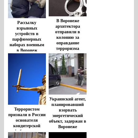
В Воронеже
Рассылку
архитектора
взрывных
отправили в
устройств в
колонию за
парфюмерных
оправдание
наборах военным
терроризма
в Воронеж
пресекла ФСБ
Украинский агент,
планировавший
Террористом
взорвать
признали в России
энергетический
основателя
объект, задержан в
кондитерской
Воронеже
фабрики под
Воронежем с