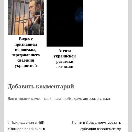
состоянием 1,4
млрд долларов
Видео с
признанием
воронежца,
Агента
передававшего
украинской
сведения
разведки
украинской
задержали
разведке,
сотрудники ФСБ в
опубликовала
Воронеже
ФСБ
Добавить комментарий
Для отправки комментария вам необходимо
авторизоваться
.
«
Приглашения в ЧВК
Почти в 3 раза могут урезать
«Вагнер» появились в
субсидии воронежскому