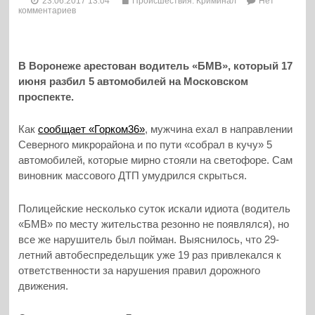
23.06.2017 13:04
Происшествия. Криминал
Нет
комментариев
В Воронеже арестован водитель «БМВ», который 17
июня разбил 5 автомобилей на Московском
проспекте.
Как
сообщает «Горком36»
, мужчина ехал в направлении
Северного микрорайона и по пути «собрал в кучу» 5
автомобилей, которые мирно стояли на светофоре. Сам
виновник массового ДТП умудрился скрыться.
Полицейские несколько суток искали идиота (водитель
«БМВ» по месту жительства резонно не появлялся), но
все же нарушитель был пойман. Выяснилось, что 29-
летний автобеспредельщик уже 19 раз привлекался к
ответственности за нарушения правил дорожного
движения.