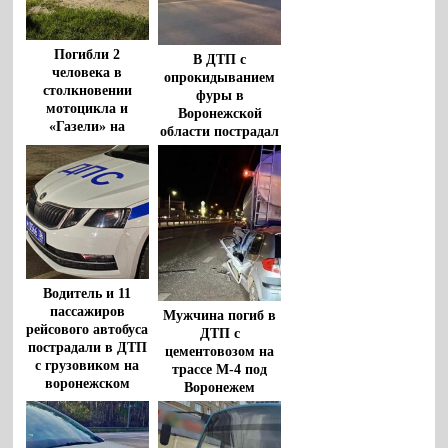
Погибли 2
В ДТП с
человека в
опрокидыванием
столкновении
фуры в
мотоцикла и
Воронежской
«Газели» на
области пострадал
воронежской
водитель
трассе
Водитель и 11
пассажиров
Мужчина погиб в
рейсового автобуса
ДТП с
пострадали в ДТП
цементовозом на
с грузовиком на
трассе М-4 под
воронежском
Воронежем
участке М-4 «Дон»