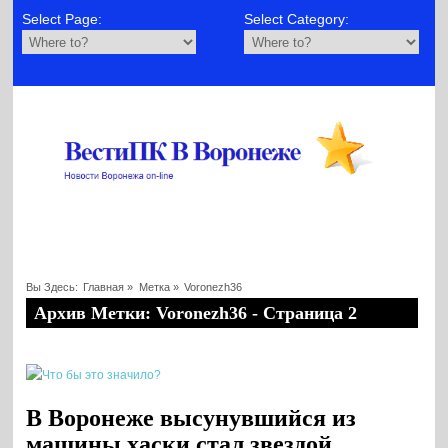
Select Page:
Select Category:
Вы Здесь:
Главная
»
Метка »
Voronezh36
Архив Метки: Voronezh36 - Страница 2
В Воронеже высунувшийся из
машины хаски стал звездой