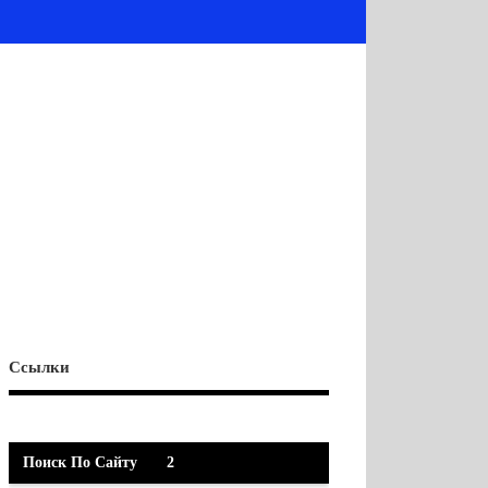
Ссылки
Поиск По Сайту
2