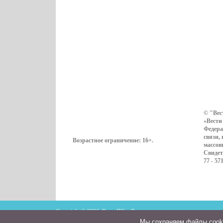
© "Вес
«Вести
Федера
связи,
Возрастное ограничение:
16+
.
массов
Свидет
77 - 57
Copyright © 2026. ВестиПК в Воронеже
Мы cохраняем файлы cookie