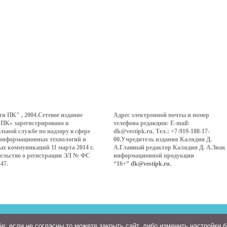
ти ПК" , 2004.Сетевое издание
Адрес электронной почты и номер
 ПК» зарегистрировано в
телефона редакции: E-mail:
льной службе по надзору в сфере
dk@vestipk.ru. Тел.: +7-919-188-17-
 информационных технологий и
00.Учредитель издания Калядин Д.
ых коммуникаций 11 марта 2014 г.
А.Главный редактор Калядин Д. А.Знак
ельство о регистрации ЭЛ № ФС
информационной продукции
147.
“16+”
dk@vestipk.ru
.
: если не согласны то можете закрыть сайт, либо изменить настройки 