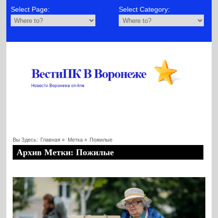
Select Page:
Select Category:
Вы Здесь:
Главная
»
Метка »
Пожилые
Архив Метки: Пожилые