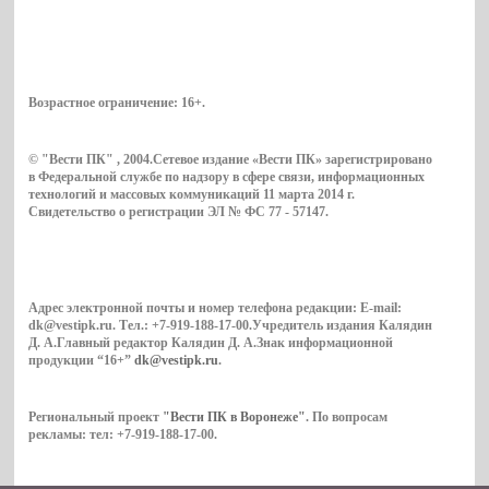
Возрастное ограничение:
16+
.
© "Вести ПК" , 2004.Сетевое издание «Вести ПК» зарегистрировано
в Федеральной службе по надзору в сфере связи, информационных
технологий и массовых коммуникаций 11 марта 2014 г.
Свидетельство о регистрации ЭЛ № ФС 77 - 57147.
Адрес электронной почты и номер телефона редакции: E-mail:
dk@vestipk.ru. Тел.: +7-919-188-17-00.Учредитель издания Калядин
Д. А.Главный редактор Калядин Д. А.Знак информационной
продукции “16+”
dk@vestipk.ru
.
Региональный проект
"Вести ПК в Воронеже"
. По вопросам
рекламы: тел: +7-919-188-17-00.