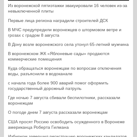
Из воронежской пятиэтажки эвакуировали 16 человек из-за
невыключенной плиты
Первые лица региона наградили строителей ДСК
В МЧС предупредили воронежцев о штормовом ветре и
грозах с градом 8 августа
В Дону возле воронежского села утонул 65-летний мужчина
В воронежском ЖК «Яблоневые сады» продаются
коммерческие помещения
Куда обращаться воронежцам по вопросам отключения
воды, разъяснили в водоканале
с начала года более 900 аварий помог оформить
государственный дорожный патруль
Где ночью 7 августа сбивали беспилотники, рассказали
воронежцам
О погоде днем 7 августа рассказали воронежцам
США просят Россию освободить осужденного в Воронеже
американца Роберта Гилмана
Избирком завершил регистрацию воронежских кандидатов