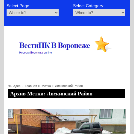
Select Page:
Select Category:
Вы Здесь:
Главная
»
Метка »
Лискинский Район
Архив Метки: Лискинский Район