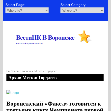
Select Page:
Select Category:
Вы Здесь:
Главная
»
Метка »
Гордлеев
Архив Метки: Гордлеев
Воронежский «Факел» готовится к
третьему кругу Чемпионата первой