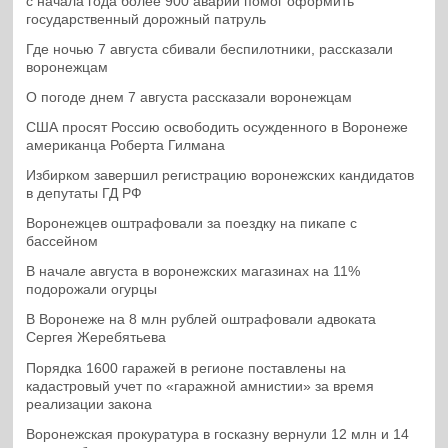
с начала года более 900 аварий помог оформить
государственный дорожный патруль
Где ночью 7 августа сбивали беспилотники, рассказали
воронежцам
О погоде днем 7 августа рассказали воронежцам
США просят Россию освободить осужденного в Воронеже
американца Роберта Гилмана
Избирком завершил регистрацию воронежских кандидатов
в депутаты ГД РФ
Воронежцев оштрафовали за поездку на пикапе с
бассейном
В начале августа в воронежских магазинах на 11%
подорожали огурцы
В Воронеже на 8 млн рублей оштрафовали адвоката
Сергея Жеребятьева
Порядка 1600 гаражей в регионе поставлены на
кадастровый учет по «гаражной амнистии» за время
реализации закона
Воронежская прокуратура в госказну вернули 12 млн и 14