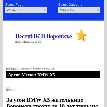
Select Page:
Select Category:
Вы Здесь:
Главная
»
Метка »
BМW X5
Архив Метки: BМW X5
За угон BМW X5 жительнице
Воронежа грозит до 10 лет тюрьмы