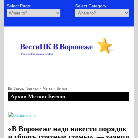
Select Page:
Select Category:
Вы Здесь:
Главная
»
Метка »
Беглов
Архив Метки: Беглов
«В Воронеже надо навести порядок
и убрать грязные схемы», — заявил