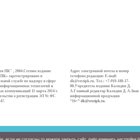
ти ПК" , 2004.Сетевое издание
Адрес электронной почты и номер
 ПК» зарегистрировано в
телефона редакции: E-mail:
льной службе по надзору в сфере
dk@vestipk.ru. Тел.: +7-919-188-17-
 информационных технологий и
00.Учредитель издания Калядин Д.
ых коммуникаций 11 марта 2014 г.
А.Главный редактор Калядин Д. А.Знак
ельство о регистрации ЭЛ № ФС
информационной продукции
147.
“16+”
dk@vestipk.ru
.
: если не согласны то можете закрыть сайт, либо изменить настройки 