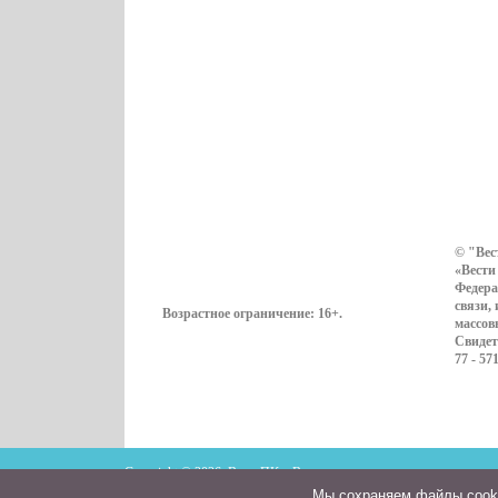
© "Вес
«Вести
Федера
связи,
Возрастное ограничение:
16+
.
массов
Свидет
77 - 57
Copyright © 2026. ВестиПК в Воронеже
Мы cохраняем файлы cookie