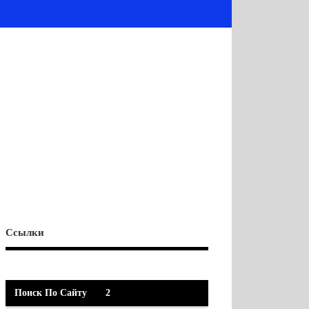
Ссылки
Поиск По Сайту
2