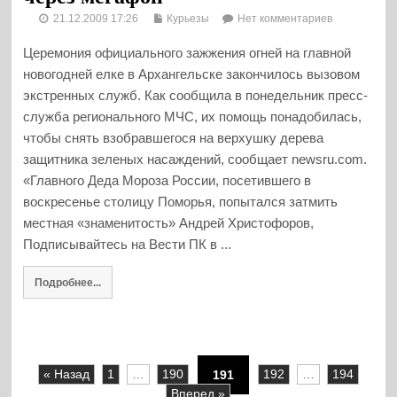
21.12.2009 17:26
Курьезы
Нет комментариев
Церемония официального зажжения огней на главной
новогодней елке в Архангельске закончилось вызовом
экстренных служб. Как сообщила в понедельник пресс-
служба регионального МЧС, их помощь понадобилась,
чтобы снять взобравшегося на верхушку дерева
защитника зеленых насаждений, сообщает newsru.com.
«Главного Деда Мороза России, посетившего в
воскресенье столицу Поморья, попытался затмить
местная «знаменитость» Андрей Христофоров,
Подписывайтесь на Вести ПК в ...
Подробнее...
« Назад
1
…
190
191
192
…
194
Вперед »