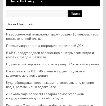
Поиск По Сайту
2
Лента Новостей
Из воронежской пятиэтажки эвакуировали 16 человек из-за
невыключенной плиты
Первые лица региона наградили строителей ДСК
В МЧС предупредили воронежцев о штормовом ветре и
грозах с градом 8 августа
В Дону возле воронежского села утонул 65-летний мужчина
В воронежском ЖК «Яблоневые сады» продаются
коммерческие помещения
Куда обращаться воронежцам по вопросам отключения
воды, разъяснили в водоканале
с начала года более 900 аварий помог оформить
государственный дорожный патруль
Где ночью 7 августа сбивали беспилотники, рассказали