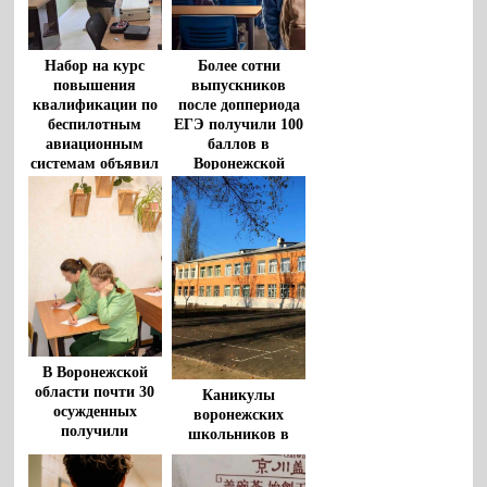
Набор на курс
Более сотни
повышения
выпускников
квалификации по
после доппериода
беспилотным
ЕГЭ получили 100
авиационным
баллов в
системам объявил
Воронежской
воронежский вуз
области
В Воронежской
области почти 30
Каникулы
осужденных
воронежских
получили
школьников в
основное и среднее
новом учебном
образование
году суммарно