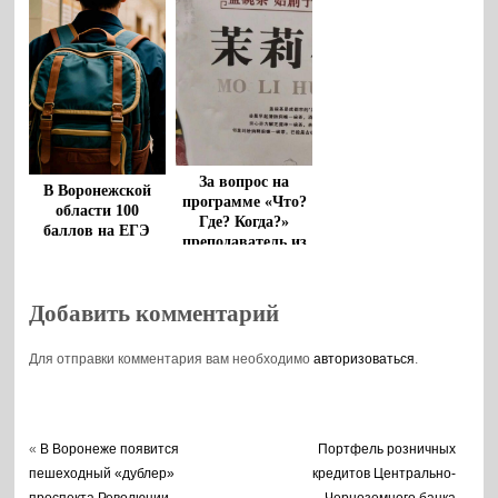
продлятся 29 дней
За вопрос на
В Воронежской
программе «Что?
области 100
Где? Когда?»
баллов на ЕГЭ
преподаватель из
получили более 90
Воронежа
выпускников
выиграла 100 тыс
рублей
Добавить комментарий
Для отправки комментария вам необходимо
авторизоваться
.
«
В Воронеже появится
Портфель розничных
пешеходный «дублер»
кредитов Центрально-
проспекта Революции
Черноземного банка