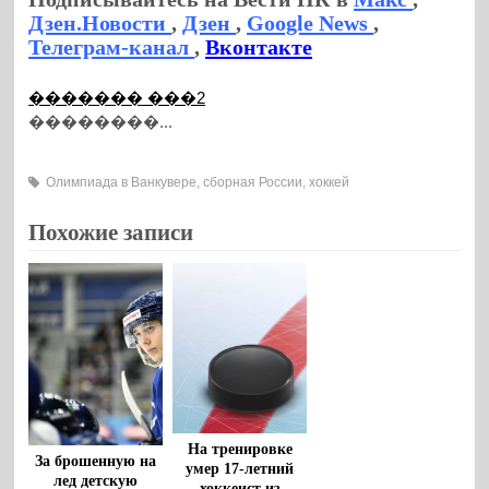
Дзен.Новости
,
Дзен
,
Google News
,
Телеграм-канал
,
Вконтакте
������� ���2
��������...
Олимпиада в Ванкувере
,
сборная России
,
хоккей
Похожие записи
На тренировке
За брошенную на
умер 17-летний
лед детскую
хоккеист из