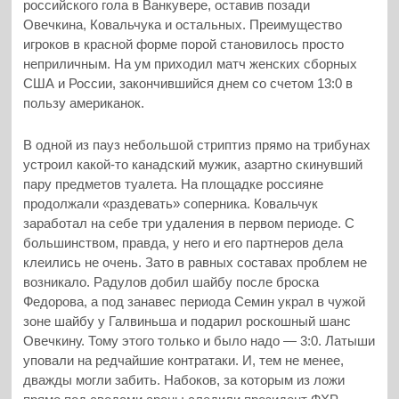
российского гола в Ванкувере, оставив позади
Овечкина, Ковальчука и остальных. Преимущество
игроков в красной форме порой становилось просто
неприличным. На ум приходил матч женских сборных
США и России, закончившийся днем со счетом 13:0 в
пользу американок.
В одной из пауз небольшой стриптиз прямо на трибунах
устроил какой-то канадский мужик, азартно скинувший
пару предметов туалета. На площадке россияне
продолжали «раздевать» соперника. Ковальчук
заработал на себе три удаления в первом периоде. С
большинством, правда, у него и его партнеров дела
клеились не очень. Зато в равных составах проблем не
возникало. Радулов добил шайбу после броска
Федорова, а под занавес периода Семин украл в чужой
зоне шайбу у Галвиньша и подарил роскошный шанс
Овечкину. Тому этого только и было надо — 3:0. Латыши
уповали на редчайшие контратаки. И, тем не менее,
дважды могли забить. Набоков, за которым из ложи