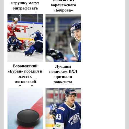
игрушку могут
воронежского
оштрафовать
«Боброва»
воронежский
«Буран»
Воронежский
Лучшим
«Буран» победил в
новичком ВХЛ
мачте с
признали
московской
хоккеиста
«Звездой
воронежского
«Бурана» по
итогам декабря