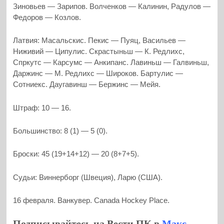
Зиновьев — Зарипов. Волченков — Калинин, Радулов —
Федоров — Козлов.
Латвия: Масальскис. Пекис — Пуяц, Васильев —
Ниживий — Ципулис. Скрастыньш — К. Редлихс,
Спркутс — Карсумс — Анкипанс. Лавиньш — Галвиньш,
Даржинс — М. Редлихс — Широков. Бартулис —
Сотниекс. Даугавинш — Бержинс — Мейя.
Штраф: 10 — 16.
Большинство: 8 (1) — 5 (0).
Броски: 45 (19+14+12) — 20 (8+7+5).
Судьи: Виннерборг (Швеция), Ларю (США).
16 февраля. Ванкувер. Canada Hockey Place.
Подписывайтесь на Вести ПК в
Макс
,