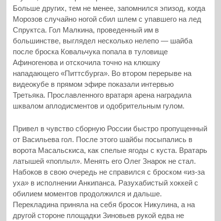
Больше других, тем не менее, запомнился эпизод, когда
Морозов случайно ногой сбил шлем с упавшего на лед
Спруктса. Гол Малкина, проведенный им в
большинстве, выглядел несколько нелепо — шайба
после броска Ковальчука попала в туловище
Афиногенова и отскочила точно на клюшку
нападающего «Питтсбурга». Во втором перерыве на
видеокубе в прямом эфире показали интервью
Третьяка. Прославленного вратаря арена наградила
шквалом аплодисментов и одобрительным гулом.
Привел в чувство сборную России быстро пропущенный
от Васильева гол. После этого шайбы посыпались в
ворота Масальскиса, как спелые ягоды с куста. Вратарь
латышей «поплыл». Менять его Олег Знарок не стал.
Набоков в свою очередь не справился с броском «из-за
уха» в исполнении Анкипанса. Разухабистый хоккей с
обилием моментов продолжился и дальше.
Перекладина приняла на себя бросок Никулина, а на
другой стороне площадки Зиновьев рукой едва не