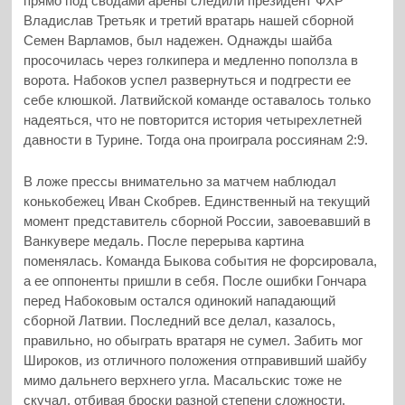
прямо под сводами арены следили президент ФХР
Владислав Третьяк и третий вратарь нашей сборной
Семен Варламов, был надежен. Однажды шайба
просочилась через голкипера и медленно поползла в
ворота. Набоков успел развернуться и подгрести ее
себе клюшкой. Латвийской команде оставалось только
надеяться, что не повторится история четырехлетней
давности в Турине. Тогда она проиграла россиянам 2:9.
В ложе прессы внимательно за матчем наблюдал
конькобежец Иван Скобрев. Единственный на текущий
момент представитель сборной России, завоевавший в
Ванкувере медаль. После перерыва картина
поменялась. Команда Быкова события не форсировала,
а ее оппоненты пришли в себя. После ошибки Гончара
перед Набоковым остался одинокий нападающий
сборной Латвии. Последний все делал, казалось,
правильно, но обыграть вратаря не сумел. Забить мог
Широков, из отличного положения отправивший шайбу
мимо дальнего верхнего угла. Масальскис тоже не
скучал, отбивая броски разной степени сложности.