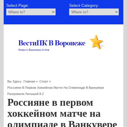
Select Page:
Select Category:
Вы Здесь:
Главная
»
Спорт
»
Россияне В Первом Хоккейном Матче На Олимпиаде В Ванкувере
Разгромили Латышей 8:2
Россияне в первом
хоккейном матче на
олимпиаде в Ванкувере