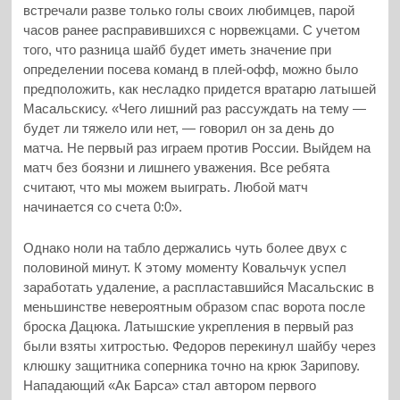
встречали разве только голы своих любимцев, парой
часов ранее расправившихся с норвежцами. С учетом
того, что разница шайб будет иметь значение при
определении посева команд в плей-офф, можно было
предположить, как несладко придется вратарю латышей
Масальскису. «Чего лишний раз рассуждать на тему —
будет ли тяжело или нет, — говорил он за день до
матча. Не первый раз играем против России. Выйдем на
матч без боязни и лишнего уважения. Все ребята
считают, что мы можем выиграть. Любой матч
начинается со счета 0:0».
Однако ноли на табло держались чуть более двух с
половиной минут. К этому моменту Ковальчук успел
заработать удаление, а распластавшийся Масальскис в
меньшинстве невероятным образом спас ворота после
броска Дацюка. Латышские укрепления в первый раз
были взяты хитростью. Федоров перекинул шайбу через
клюшку защитника соперника точно на крюк Зарипову.
Нападающий «Ак Барса» стал автором первого