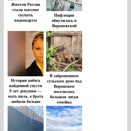
Жители России
стали массово
скупать
Инфляция
видеокарты
обнулилась в
Воронежской
области
В заброшенном
История побега
сельском доме под
найденной спустя
Воронежем
9 лет девушки —
поселилась
мать пила, а брата
большая лисья
любили больше
семейка