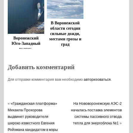
В Воронежской
области сегодня
сильные дожди,
Воронежский
местами грозы и
Юго-Западный
град
рынок,
поврежденный
обломками
беспилотника,
Добавить комментарий
возобновил работу
Для отправки комментария вам необходимо
авторизоваться
.
«
«Гражданская платформа»
На Нововоронежскую АЭС-2
Михаила Прохорова
началась поставка элементов
выдвинет руководителя
системы пассивного отвода
широко известного Евгения
тепла для энергоблока №1
»
Ройзмана кандидатом в мэры