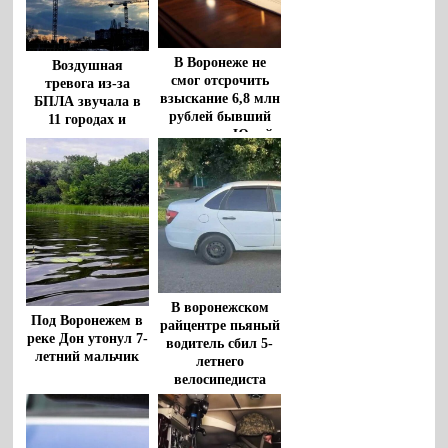
В Воронеже не
Воздушная
смог отсрочить
тревога из-за
взыскание 6,8 млн
БПЛА звучала в
рублей бывший
11 городах и
чиновник Юрий
районах
Бавыкин
Воронежской
области
В воронежском
Под Воронежем в
райцентре пьяный
реке Дон утонул 7-
водитель сбил 5-
летний мальчик
летнего
велосипедиста