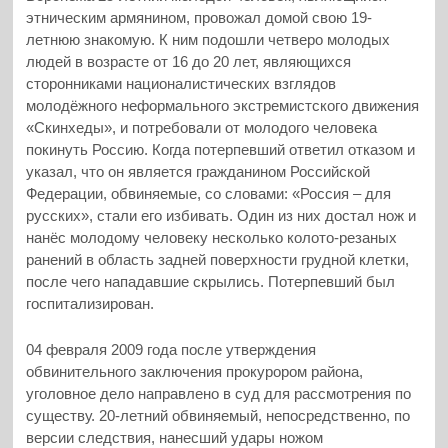
этническим армянином, провожал домой свою 19-
летнюю знакомую. К ним подошли четверо молодых
людей в возрасте от 16 до 20 лет, являющихся
сторонниками националистических взглядов
молодёжного неформального экстремистского движения
«Скинхеды», и потребовали от молодого человека
покинуть Россию. Когда потерпевший ответил отказом и
указал, что он является гражданином Российской
Федерации, обвиняемые, со словами: «Россия – для
русских», стали его избивать. Один из них достал нож и
нанёс молодому человеку несколько колото-резаных
ранений в область задней поверхности грудной клетки,
после чего нападавшие скрылись. Потерпевший был
госпитализирован.
04 февраля 2009 года после утверждения
обвинительного заключения прокурором района,
уголовное дело направлено в суд для рассмотрения по
существу. 20-летний обвиняемый, непосредственно, по
версии следствия, нанесший удары ножом