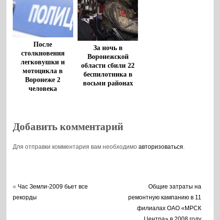
После
За ночь в
столкновения
Воронежской
легковушки и
области сбили 22
мотоцикла в
беспилотника в
Воронеже 2
восьми районах
человека
госпитализированы
Добавить комментарий
Для отправки комментария вам необходимо
авторизоваться
.
«
Час Земли-2009 бьет все
Общие затраты на
рекорды
ремонтную кампанию в 11
филиалах ОАО «МРСК
Центра» в 2008 году