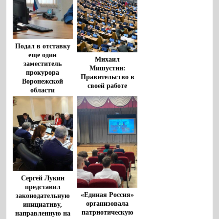
Подал в отставку
еще один
Михаил
заместитель
Мишустин:
прокурора
Правительство в
Воронежской
своей работе
области
опирается на
«Единую Россию»
Сергей Лукин
представил
«Единая Россия»
законодательную
организовала
инициативу,
патриотическую
направленную на