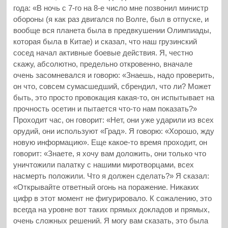
года: «В ночь с 7-го на 8-е число мне позвонил министр
обороны (я как раз двигался по Волге, был в отпуске, и
вообще вся планета была в предвкушении Олимпиады,
которая была в Китае) и сказал, что наш грузинский
сосед начал активные боевые действия. Я, честно
скажу, абсолютно, предельно откровенно, вначале
очень засомневался и говорю: «Знаешь, надо проверить,
он что, совсем сумасшедший, сбрендил, что ли? Может
быть, это просто провокация какая-то, он испытывает на
прочность осетин и пытается что-то нам показать?»
Проходит час, он говорит: «Нет, они уже ударили из всех
орудий, они используют «Град». Я говорю: «Хорошо, жду
новую информацию». Еще какое-то время проходит, он
говорит: «Знаете, я хочу вам доложить, они только что
уничтожили палатку с нашими миротворцами, всех
насмерть положили. Что я должен сделать?» Я сказал:
«Открывайте ответный огонь на поражение. Никаких
цифр в этот момент не фигурировало. К сожалению, это
всегда на уровне вот таких прямых докладов и прямых,
очень сложных решений. Я могу вам сказать, это была