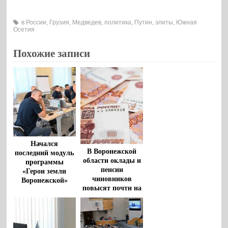
в России
,
Грузия
,
Медведев
,
политика
,
Путин
,
элиты
,
Южная
Осетия
Похожие записи
Начался
В Воронежской
последний модуль
области оклады и
программы
пенсии
«Герои земли
чиновников
Воронежской»
повысят почти на
10%