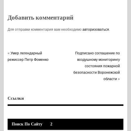
акцию для
сокращение числа
богучарских
«долгостроев»
школьников
Добавить комментарий
Для отправки комментария вам необходимо
авторизоваться
.
«
Умер легендарный
Подписано соглашение по
режиссер Петр Фоменко
воздушному мониторингу
состояния пожарной
безопасности Воронежской
области
»
Ссылки
Поиск По Сайту
2