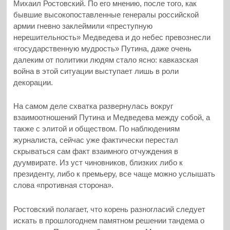
Михаил Ростовский. По его мнению, после того, как
бывшие высокопоставленные генералы российской
армии гневно заклеймили «преступную
нерешительность» Медведева
и до небес превознесли
«государственную мудрость» Путина, даже очень
далеким от политики людям стало ясно: кавказская
война в этой ситуации выступает лишь в роли
декорации.
На самом деле схватка развернулась вокруг
взаимоотношений Путина и Медведева между собой, а
также с элитой и обществом. По наблюдениям
журналиста, сейчас уже фактически перестал
скрываться сам факт взаимного отчуждения в
дуумвирате. Из уст чиновников, близких либо к
президенту, либо к премьеру, все чаще можно услышать
слова «противная сторона».
Ростовский полагает, что корень разногласий следует
искать в прошлогоднем памятном решении тандема о