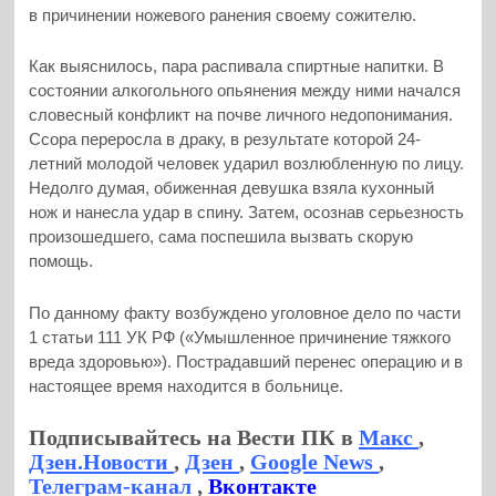
в причинении ножевого ранения своему сожителю.
Как выяснилось, пара распивала спиртные напитки. В
состоянии алкогольного опьянения между ними начался
словесный конфликт на почве личного недопонимания.
Ссора переросла в драку, в результате которой 24-
летний молодой человек ударил возлюбленную по лицу.
Недолго думая, обиженная девушка взяла кухонный
нож и нанесла удар в спину. Затем, осознав серьезность
произошедшего, сама поспешила вызвать скорую
помощь.
По данному факту возбуждено уголовное дело по части
1 статьи 111 УК РФ («Умышленное причинение тяжкого
вреда здоровью»). Пострадавший перенес операцию и в
настоящее время находится в больнице.
Подписывайтесь на Вести ПК в
Макс
,
Дзен.Новости
,
Дзен
,
Google News
,
Телеграм-канал
,
Вконтакте