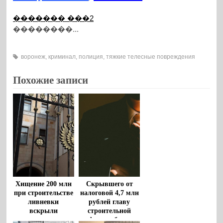
������� ���2
��������...
воронеж
,
криминал
,
полиция
,
тяжкие телесные повреждения
Похожие записи
Хищение 200 млн
Скрывшего от
при строительстве
налоговой 4,7 млн
ливневки
рублей главу
вскрыли
строительной
воронежские
фирмы будут