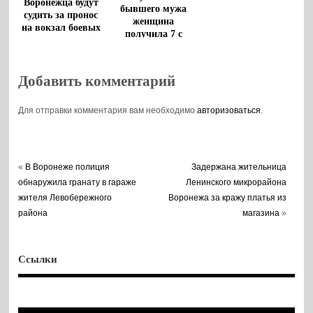
Воронежца будут
бывшего мужа
судить за пронос
женщина
на вокзал боевых
получила 7 с
патронов
половиной лет
колонии
Добавить комментарий
Для отправки комментария вам необходимо
авторизоваться
.
«
В Воронеже полиция
Задержана жительница
обнаружила гранату в гараже
Ленинского микрорайона
жителя Левобережного
Воронежа за кражу платья из
района
магазина
»
Ссылки