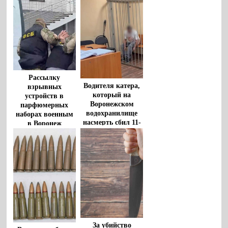
прокуроры
судить в Воронеже
Рассылку
Водителя катера,
взрывных
который на
устройств в
Воронежском
парфюмерных
водохранилище
наборах военным
насмерть сбил 11-
в Воронеж
летнего мальчика,
пресекла ФСБ
взяли под стражу
За убийство