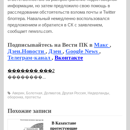
информации, но затем предложило свою помощь в
расследовании обстоятельств взлома почты и Twitter
блоггера. Навальный немедленно воспользовался
предложением и обратился в СК с заявлением,
сообщает newsru.com.
Подписывайтесь на Вести ПК в
Макс
,
Дзен.Новости
,
Дзен
,
Google News
,
Телеграм-канал
,
Вконтакте
������� ���2
��������...
Аверин
,
Болотная
,
Долматов
,
Другая Россия
,
Нидерланды
,
оборонка
,
протесты
Похожие записи
В Казахстане
протестующие