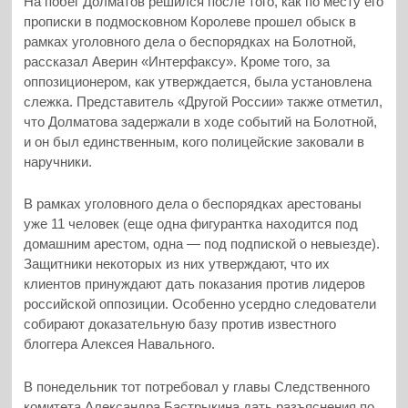
На побег Долматов решился после того, как по месту его
прописки в подмосковном Королеве прошел обыск в
рамках уголовного дела о беспорядках на Болотной,
рассказал Аверин «Интерфаксу».
Кроме того, за
оппозиционером, как утверждается, была установлена
слежка. Представитель «Другой России» также отметил,
что Долматова задержали в ходе событий на Болотной,
и он был единственным, кого полицейские заковали в
наручники.
В рамках уголовного дела о беспорядках арестованы
уже 11 человек (еще одна фигурантка находится под
домашним арестом, одна — под подпиской о невыезде).
Защитники некоторых из них утверждают, что их
клиентов принуждают дать показания против лидеров
российской оппозиции. Особенно усердно следователи
собирают доказательную базу против известного
блоггера Алексея Навального.
В понедельник тот потребовал у главы Следственного
комитета Александра Бастрыкина дать разъяснения по